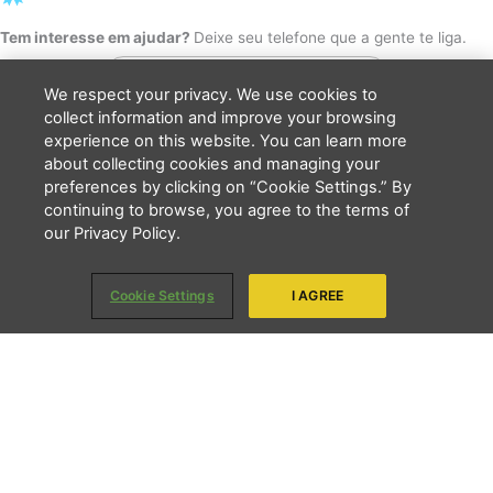
b
a
u
o
g
b
Tem interesse em ajudar?
Deixe seu telefone que a gente te liga.
o
r
e
k
a
m
We respect your privacy. We use cookies to
collect information and improve your browsing
experience on this website. You can learn more
about collecting cookies and managing your
Li e concordo que minhas informações serão tratadas de
preferences by clicking on “Cookie Settings.” By
acordo com o
Aviso de Privacidade
da LBV
continuing to browse, you agree to the terms of
ENVIAR
our Privacy Policy.
Copyright 2026 - LBV - Legião da Boa Vontade. Todos os direitos
Cookie Settings
I AGREE
reservados.
Quem somos
Transparência
Privacidade