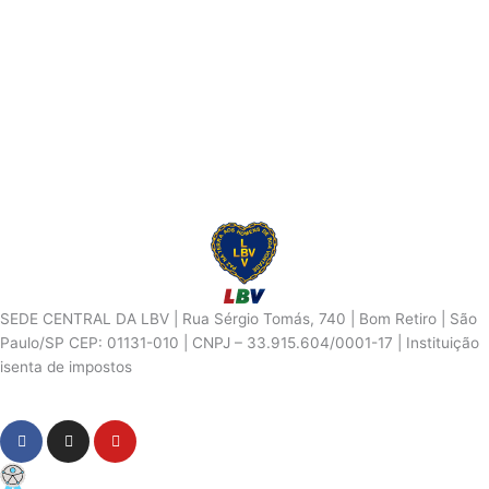
SEDE CENTRAL DA LBV | Rua Sérgio Tomás, 740 | Bom Retiro | São
Paulo/SP CEP: 01131-010 | CNPJ – 33.915.604/0001-17 | Instituição
isenta de impostos
Cookie Settings
F
I
Y
a
n
o
c
s
u
PCD - Faça parte do nosso time
e
t
t