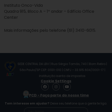
Instituto Onco-Vida
Quadra 915, Bloco A – 1º andar – Edifício Office
Center
Mais informações pelo telefone (61) 3410-6015.
SEDE CENTRAL DA LBV | Rua Sérgio Tomás, 740 | Bom Retiro |
São Paulo/SP CEP: 01131-010 | CNPJ – 33.915.604/0001-17 |
Instituição isenta de impostos
Cookie Settings
F
I
Y
a
n
o
c
s
u
PCD - Faça parte do nosso time
e
t
t
b
a
u
Tem interesse em ajudar?
Deixe seu telefone que a gente te liga.
o
g
b
o
r
e