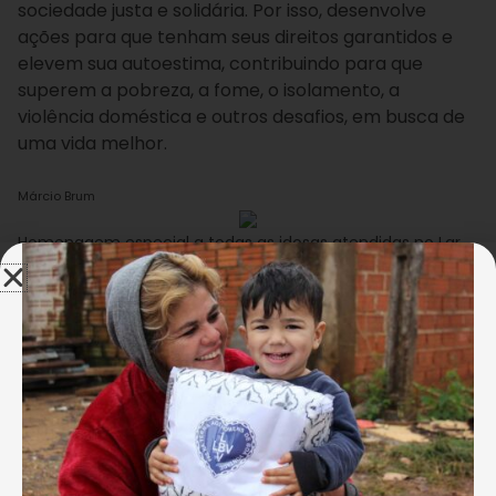
sociedade justa e solidária. Por isso, desenvolve
ações para que tenham seus direitos garantidos e
elevem sua autoestima, contribuindo para que
superem a pobreza, a fome, o isolamento, a
violência doméstica e outros desafios, em busca de
uma vida melhor.
Márcio Brum
Homenagem especial a todas as idosas atendidas no Lar
da LBV.
Valorizar a mulher também é despertar sua
autoestima! Por isso, na manhã da última quarta-
feira, dia 8 de março, o Lar da LBV celebrou uma
importante data: o
Dia Internacional da Mulher
,
homenageando todas as colaboradoras internas,
voluntárias, as senhoras que participam dos regimes
de Longa Permanência e o Centro Dia, além do