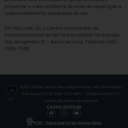
preservar o meio ambiente através da separação e
reaproveitamento adequados do lixo.
Em São José, SC, o Centro Comunitário de
Assistência Social da LBV fica localizado na Avenida
das Margaridas, 12 – Bairro Serraria. Telefone: (48)
3258-7596.
SEDE CENTRAL DA LBV | Rua Sérgio Tomás, 740 | Bom Retiro |
São Paulo/SP CEP: 01131-010 | CNPJ – 33.915.604/0001-17 |
Instituição isenta de impostos
Cookie Settings
F
I
Y
a
n
o
c
s
u
PCD - Faça parte do nosso time
e
t
t