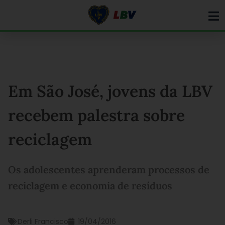
Ir
para
o
conteúdo
Em São José, jovens da LBV
recebem palestra sobre
reciclagem
Os adolescentes aprenderam processos de
reciclagem e economia de resíduos
Derli Francisco
19/04/2016