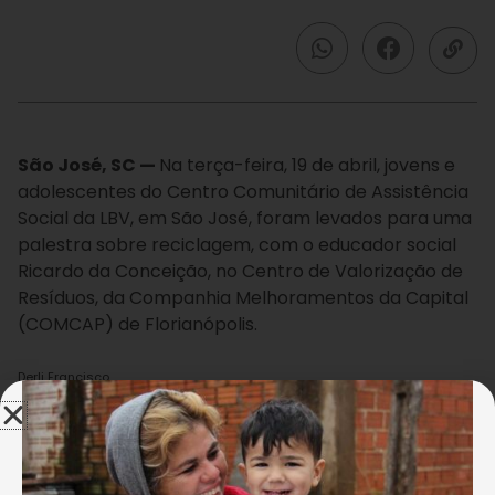
São José, SC —
Na terça-feira, 19 de abril, jovens e
adolescentes do Centro Comunitário de Assistência
Social da LBV, em São José, foram levados para uma
palestra sobre reciclagem, com o educador social
Ricardo da Conceição, no Centro de Valorização de
Resíduos, da Companhia Melhoramentos da Capital
(COMCAP) de Florianópolis.
Derli Francisco
Jovens e adolescentes da LBV assistem a palestra de
reciclagem conduzida pelo educador Ricardo da
Conceição.