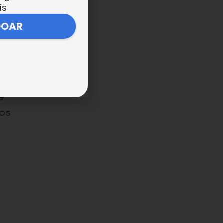
ís
DOAR
e
e
os