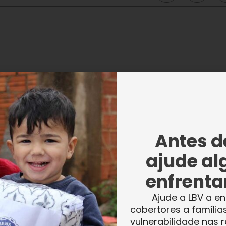
e (LBV)
rsos
al,
alar, Logística, Recursos Humanos,
Antes de
ecepção Hotelaria, Telemarketing, Turismo e
ajude al
e Faturamento Hospitalar, promovidos por
 Produtiva.
enfrentar
Ajude a LBV a en
cobertores a família
vulnerabilidade nas r