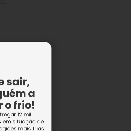
 sair,
guém a
 o frio!
tregar 12 mil
s em situação de
egiões mais frias