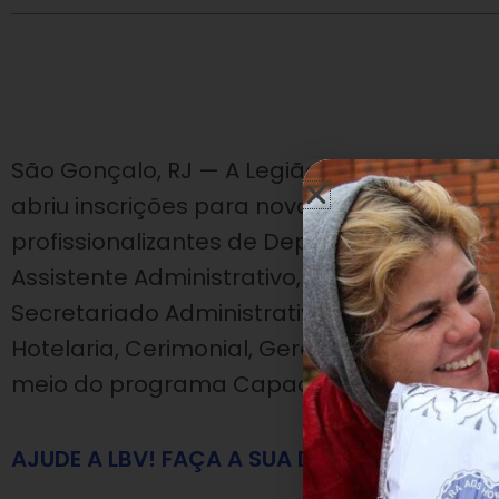
São Gonçalo, RJ — A Legião da Boa Vontad
abriu inscrições para novas turmas dos cu
profissionalizantes de Departamento Pesso
Assistente Administrativo, Recepção Hospit
Secretariado Administrativo e Executivo, R
Hotelaria, Cerimonial, Gerente Comercial 
meio do programa Capacitação e Inclusão
AJUDE A LBV! FAÇA A SUA DOAÇÃO!