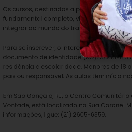
Os cursos, destinados a pessoas com idad
fundamental completo, visam ao desenvol
integrar ao mundo do trabalho.
Para se inscrever, o interessado deve comp
documento de identidade (RG), Cadastro 
residência e escolaridade. Menores de 1
pais ou responsável. As aulas têm início n
Em São Gonçalo, RJ, o Centro Comunitário d
Vontade, está localizado na Rua Coronel Mo
informações, ligue: (21) 2605-6359.