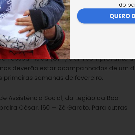
do pa
e superior a 16 anos, com no mínimo ensino
QUERO 
vimento de habilidades necessárias para s
arecer à LBV, das 9h às 16 horas, levando
de Pessoa Física (CPF) e um comprovante d
8 anos deverão estar acompanhados de um d
as primeiras semanas de fevereiro.
e Assistência Social, da Legião da Boa
reira César, 160 — Zé Garoto. Para outras