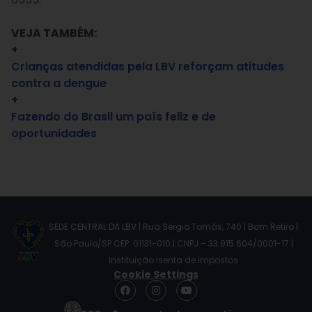
VEJA TAMBÉM:
+
Crianças atendidas pela LBV reforçam atitudes
contra a dengue
+
Fazendo do Brasil um país feliz e de
oportunidades
SEDE CENTRAL DA LBV | Rua Sérgio Tomás, 740 | Bom Retiro |
São Paulo/SP CEP: 01131-010 | CNPJ – 33.915.604/0001-17 |
Instituição isenta de impostos
Cookie Settings
F
I
Y
a
n
o
c
s
u