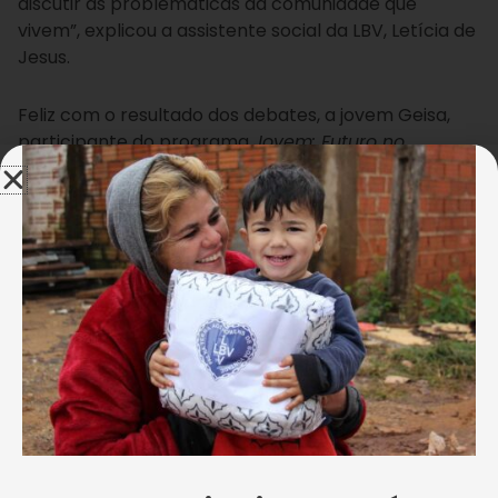
discutir as problemáticas da comunidade que
vivem”, explicou a assistente social da LBV, Letícia de
Jesus.
Feliz com o resultado dos debates, a jovem Geisa,
participante do programa
Jovem: Futuro no
Presente!
, reiterou a importância desse espaço, que
permite com que os adolescentes expressem suas
opiniões e discutam sobre seus direitos. “É bom para
que a gente discuta um pouco o que há de melhor
para o futuro da gente. Falamos sobre saúde,
educação, segurança e, principalmente, sobre o
respeito às pessoas”, afirmou.
Tatiane Oliveira
A Conferância Municipal dos Direitos da Criança e do
Adolescente reuniu representantes de organizações não
governamentais e conselheiros tutelares.