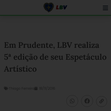
Ir
para
o
conteúdo
Em Prudente, LBV realiza
5ª edição de seu Espetáculo
Artístico
Thiago Ferreira
18/11/2016