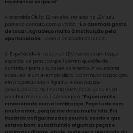
resistência corpora
l”.
A atendida Giulia, 12, revelou ter sido na LBV seu
primeiro contato com o violão. “
É o que mais gosto
de tocar. Agradeço muito à Instituição pela
oportunidade
”, disse a dedicada aprendiz.
O Espetáculo Artístico da LBV recebeu um toque
especial de pessoas que fizeram questão de
contribuir para o sucesso do evento. A voluntária
Rosa Leal é um exemplo disso. Com muita disposição,
ela produziu todo o figurino, e não passou
despercebida. No final da festividade, dona Rosa
recebeu merecida homenagem. “
Fiquei muito
emocionada com a lembrança. Faço tudo com
muito amor, porque me deixa muito feliz. Fui
fazendo os figurinos aos poucos, vendo o que
estava bom, substituindo algumas peças e
assim por diante, e hoje, pude ver o resultado do