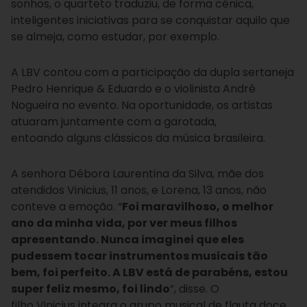
sonhos, o quarteto traduziu, de forma cênica,
inteligentes iniciativas para se conquistar aquilo que
se almeja, como estudar, por exemplo.
A LBV contou com a participação da dupla sertaneja
Pedro Henrique & Eduardo e o violinista André
Nogueira no evento. Na oportunidade, os artistas
atuaram juntamente com a garotada,
entoando alguns clássicos da música brasileira.
A senhora Débora Laurentina da Silva, mãe dos
atendidos Vinicius, 11 anos, e Lorena, 13 anos, não
conteve a emoção. “
Foi maravilhoso, o melhor
ano da minha vida, por ver meus filhos
apresentando. Nunca imaginei que eles
pudessem tocar instrumentos musicais tão
bem, foi perfeito. A LBV está de parabéns, estou
super feliz mesmo, foi lindo
”, disse. O
filho Vinicius integra o grupo musical de flauta doce,