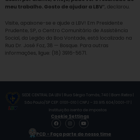
meu trabalho. Gosto de ajudar a LBV
”, declarou.
Visite, apaixone-se e ajude a LBV! Em Presidente
Prudente, SP, o Centro Comunitário de Assistência
Social, da Legião da Boa Vontade, está localizado na
Rua Dr. José Foz, 38 — Bosque. Para outras
informações, ligue: (18) 3916-5671.
SEDE CENTRAL DA LBV | Rua Sérgio Tomás, 740 | Bom Retiro |
São Paulo/SP CEP: 01131-010 | CNPJ – 33.915.604/0001-17 |
Instituição isenta de impostos
Cookie Settings
F
I
Y
a
n
o
c
s
u
PCD - Faça parte do nosso time
e
t
t