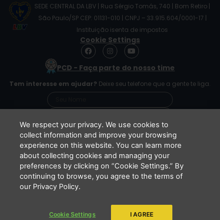
SEDE CENTRAL DA LBV | Rua Sérgio Tomás, 740 | Bom Retiro |
São Paulo/SP CEP: 01131-010 | CNPJ – 33.915.604/0001-17 |
Instituição isenta de impostos
Cookie Settings
F
I
Y
a
n
o
c
s
u
PCD - Faça parte do nosso time
e
t
t
b
a
u
Tem interesse em ajudar?
Deixe seu telefone que a gente te liga.
o
g
b
o
r
e
k
a
m
We respect your privacy. We use cookies to
collect information and improve your browsing
experience on this website. You can learn more
Li e concordo que minhas informações serão
about collecting cookies and managing your
tratadas de acordo com o
Aviso de Privacidade
preferences by clicking on “Cookie Settings.” By
da LBV
continuing to browse, you agree to the terms of
ENVIAR
our Privacy Policy.
Cookie Settings
I AGREE
Copyright 2026 - LBV - Legião da Boa Vontade. Todos os direitos