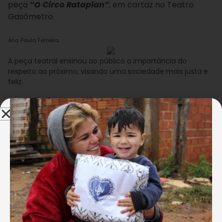
peça
“O Circo Rataplan”
, em cartaz no Teatro
Gasômetro.
Ana Paula Ferreira
A peça teatral ensinou ao público a importância do
respeito ao próximo, visando uma sociedade mais justa e
feliz.
A ocasião foi especial para muitas dessas crianças.
Elas tiveram, pela primeira vez na vida, contato com
o teatro, sentindo as emoções em acompanhar uma
apresentação em que tudo acontece a poucos
metros de seus olhos. “Nossa! Nunca imaginei que
uma peça de teatro seria desse jeito. Fiquei
encantada com cada mágica e foi muito divertido
poder conhecer o trabalho deles”, relatou, animada,
a atendida Thayssa de Souza, de 11 anos.
A proposta da peça vai ao encontro do que as