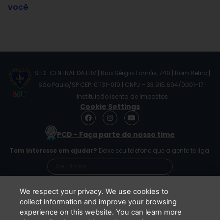
você
SEDE CENTRAL DA LBV | Rua Sérgio Tomás, 740 | Bom Retiro |
São Paulo/SP CEP: 01131-010 | CNPJ – 33.915.604/0001-17 |
Instituição isenta de impostos
Cookie Settings
F
I
Y
a
n
o
c
s
u
PCD - Faça parte do nosso time
e
t
t
b
a
u
Tem interesse em ajudar?
Deixe seu telefone que a gente te liga.
o
g
b
o
r
e
k
a
m
We respect your privacy. We use cookies to
collect information and improve your browsing
experience on this website. You can learn more
Li e concordo que minhas informações serão