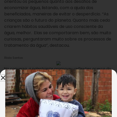
orientou os pequenos quanto aos desafios de
economizar água, listando, com a ajuda dos
beneficiados, maneiras de evitar o desperdício. “As
crianças são o futuro do planeta. Quanto mais cedo
criarem hábitos saudáveis de uso consciente da
água, melhor. Elas se comportaram bem, são muito
curiosas, perguntaram muito sobre os processos de
tratamento da água”, destacou.
Álida Santos
Na conversa, a palestrante promoveu reflexões acerca do
consumo consciente da água, apresentando maneiras de
evitar o desperdício.
“Nós aprendemos muito! Está faltando água e em
alguns países as pessoas só podem usar 20 litros.
Então, se alguém vai lavar a calçada ou o carro tem
que trocar a mangueira pelo balde”, contou a