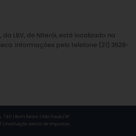
 da LBV, de Niterói, está localizado na
eca. Informações pelo telefone (21) 3628-
 740 | Bom Retiro | São Paulo/SP
7 | Instituição isenta de impostos