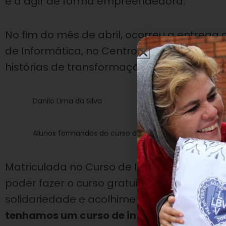
e a agir de forma empreendedora.
No fim do mês de abril, ocorreu a entrega 
de Informática, no Centro Comunitário de As
histórias de transformação se repetem em 
Danilo Lima da Silva
Alunos formandos do curso de Informática
Matriculada no Curso de Informática, a j
poder fazer o curso gratuitamente atualiz
solidariedade e acolhimento na LBV:
“
Hoje
tenhamos um curso de informática. Eu bus