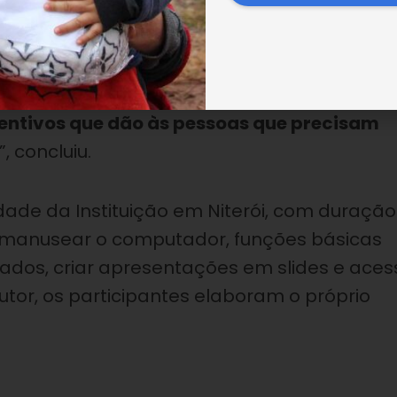
te, as aulas foram todas muito bem aplicad
método de aplicação foi ótimo, além de
fui indicada a fazer esse curso e, com toda
tarem. Quero agradecer à Legião da Boa
centivos que dão às pessoas que precisam
”, concluiu.
ade da Instituição em Niterói, com duração
 manusear o computador, funções básicas
ados, criar apresentações em slides e aces
rutor, os participantes elaboram o próprio