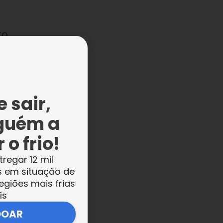
to
As
 sair,
guém a
 o frio!
tregar 12 mil
de
s em situação de
de
egiões mais frias
ís
no
DOAR