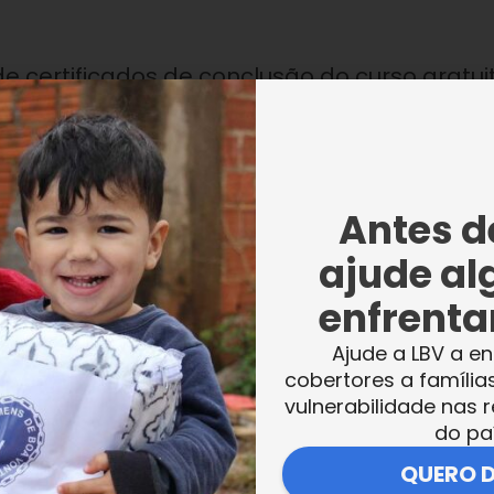
de certificados de conclusão do curso gratui
sistência Social da Instituição, em Niterói. 
cada pessoa que finaliza o curso.
Antes de
ajude al
enfrentar
Ajude a LBV a en
ovem
Lethícia Nascimento
afirmou que, além 
cobertores a família
ando seus conhecimentos, sentiu o exemplo 
vulnerabilidade nas r
do pa
 em dia, é fundamental para trabalhar que
quei o curso para ter mais oportunidades 
QUERO 