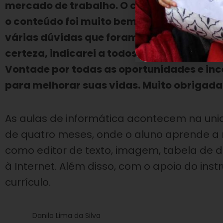
mercado de trabalho. O curso foi excelen
o conteúdo foi muito bem esclarecido e o 
várias dúvidas que foram esclarecidas. Eu 
certeza, indicarei a todos que me pergun
Vontade por todas as oportunidades e in
para melhorar suas vidas. Muito obrigada
As aulas de informática acontecem na unid
de quatro meses, onde o aluno aprende a
como editor de texto, imagem, tabela de d
à Internet. Além disso, com o apoio do inst
currículo.
Danilo Lima da Silva