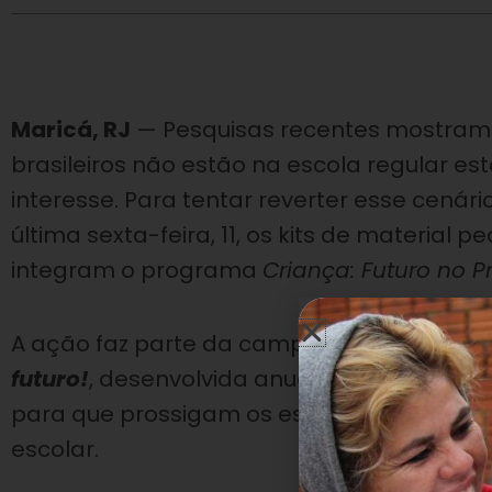
Maricá, RJ
— Pesquisas recentes mostram q
brasileiros não estão na escola regular est
interesse.
Para tentar reverter esse cenári
última sexta-feira, 11
, os kits de material
integram o programa
Criança: Futuro no P
A ação faz parte da campanha
Criança No
futuro!
, desenvolvida anualmente pela En
para que prossigam os estudos, contribui
escolar.