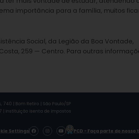
ra ter mais vontade de estudar, atendendo 
ma importância para a família, muitos fic
istência Social, da Legião da Boa Vontade,
 Costa, 259 — Centro. Para outras informaçõ
 740 | Bom Retiro | São Paulo/SP
7 | Instituição isenta de impostos
F
I
Y
kie Settings
PCD - Faça parte do nosso 
a
n
o
c
s
u