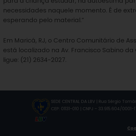
para a criança estudar, na autoestima pa
necessidades naquele momento. É de extre
esperando pelo material.”
Em Maricá, RJ, o Centro Comunitário de Ass
está localizado na Av. Francisco Sabino da
ligue: (21) 2634-2027.
SEDE CENTRAL DA LBV | Rua Sérgio Tomás,
CEP: 01131-010 | CNPJ – 33.915.604/0001-1
Coo