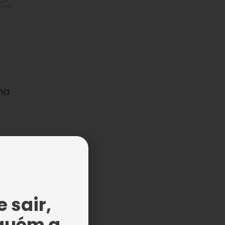
na
o
 sair,
guém a