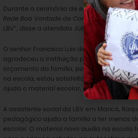
Durante a cerimônia de entrega, pais e fi
Rede Boa Vontade de Comunicação
(Rádio,
LBV”, disse a atendida Júlia Viana, de 9 ano
O senhor Francisco Luis da Cunha, padras
agradeceu a Instituição pelo apoio à educa
orçamento da família, pois somos quatro
na escola, estou satisfeito com o atendim
ajuda o material escolar, seria um gasto a
A assistente social da LBV em Maricá, Raqu
pedagógico ajuda a família a ter menos 
escolar. O material novo auxilia na escol