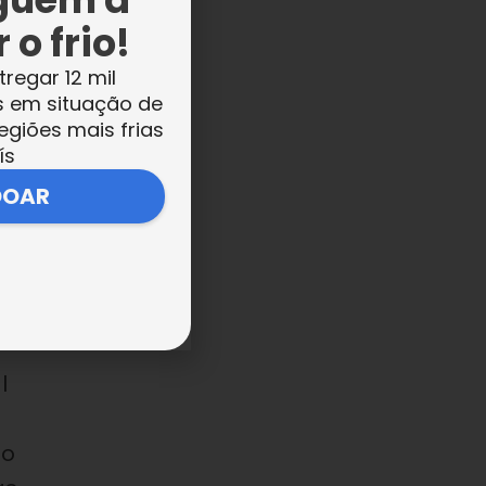
er
 o frio!
tregar 12 mil
s em situação de
egiões mais frias
ís
DOAR
o
l
ão