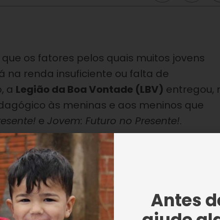
ue os fatores pelos quais muitos jovens
á na renda insuficiente ou falta de
o, a
Legião da Boa Vontade (LBV)
entregou, 
 pedagógico às meninas e aos meninos que
resente!
e
Jovem: Futuro no Presente!
.
ta 10 — Proteger a infância é acreditar no
tidade como um incentivo aos estudantes
ndo para a diminuição dos índices de evasã
Antes de
ajude al