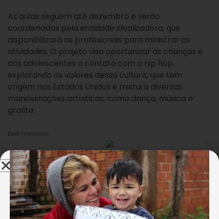
As aulas seguem até dezembro e serão
coordenadas pela entidade idealizadora, que
disponibilizará os profissionais para ministrar as
atividades. O projeto visa oportunizar às crianças e
aos adolescentes o contato com o hip hop,
explorando os valores dessa cultura, que tem
origem nos Estados Unidos e mistura diversas
manifestações artísticas, como dança, música e
grafite.
Derli Francisco
Na primeira aula do projeto, os educadores do Instituto
Nexxera apresentaram aos atendidos a cultura do Hip Hop.
Na primeira aula do projeto, a gerente do Instituto
Nexxera, a assistente Social Carla Inácio da Cunha,
reiterou a necessidade de ampliar o unverso
artístico-cultural dos pequenos e pontou
a