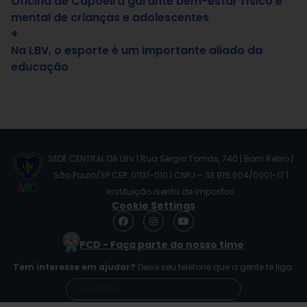
Oficina de Capoeira garante bem-estar físico e
mental de crianças e adolescentes
+
Na LBV, o esporte é um importante aliado da
educação
SEDE CENTRAL DA LBV | Rua Sérgio Tomás, 740 | Bom Retiro |
São Paulo/SP CEP: 01131-010 | CNPJ – 33.915.604/0001-17 |
Instituição isenta de impostos
Cookie Settings
F
I
Y
a
n
o
c
s
u
PCD - Faça parte do nosso time
e
t
t
b
a
u
Tem interesse em ajudar?
Deixe seu telefone que a gente te liga.
o
g
b
o
r
e
k
a
m