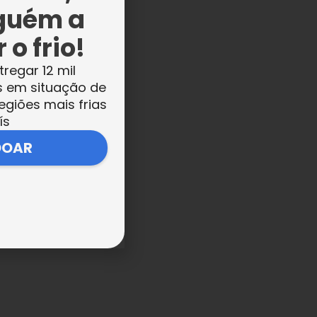
guém a
 o frio!
tregar 12 mil
s em situação de
,
egiões mais frias
ís
m
DOAR