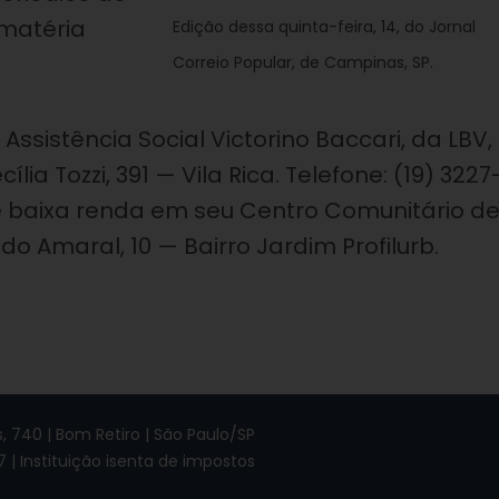
 matéria
Edição dessa quinta-feira, 14, do Jornal
Correio Popular, de Campinas, SP.
ssistência Social Victorino Baccari, da LBV,
ia Tozzi, 391 — Vila Rica. Telefone: (19) 3227
e baixa renda em seu Centro Comunitário d
 do Amaral, 10 — Bairro Jardim Profilurb.
 740 | Bom Retiro | São Paulo/SP
7 | Instituição isenta de impostos