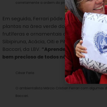
corretamente a ordem do processo.
Em seguida, Ferrari pôde demonstrar aos 
plantas na área verde do Centro Comunitár
frutíferas e ornamentais como Ipês Brancos
Sibipiruna, Acácia, Oiti e Pitanga passaram
Baccari, da LBV.
“Aprendemos na LBV a imp
bem precioso de todos nós”
, ressaltou a e
César Faria
O ambientalista Márcio Cristian Ferrari com algumas d
Baccari.