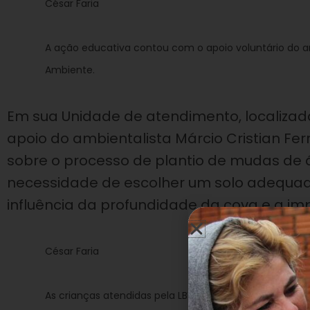
César Faria
A ação educativa contou com o apoio voluntário do amb
Ambiente.
Em sua Unidade de atendimento, localizada 
apoio do ambientalista Márcio Cristian Fer
sobre o processo de plantio de mudas de ár
necessidade de escolher um solo adequad
influência da profundidade da cova e a im
César Faria
As crianças atendidas pela LBV aprenderam, na práti