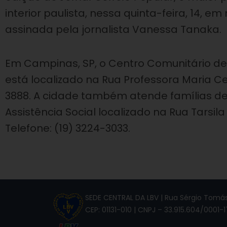
interior paulista, nessa quinta-feira, 14, em
assinada pela jornalista Vanessa Tanaka.
Em Campinas, SP, o Centro Comunitário de A
está localizado na Rua Professora Maria Cecíl
3888. A cidade também atende famílias d
Assistência Social localizado na Rua Tarsila
Telefone: (19) 3224-3033.
SEDE CENTRAL DA LBV | Rua Sérgio Tomás,
CEP: 01131-010 | CNPJ – 33.915.604/0001-1