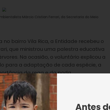
ientalista Márcio Cristian Ferrari, da Secretaria do Meio
no bairro Vila Rica, a Entidade recebeu o
rari, que ministrou uma palestra educativa
vores. Na ocasião, o voluntário explicou a
o para a adaptação de cada espécie, a
portância da rega e da poda.
Antes de
ca, os cuidados com as plantações de mudas, seguindo