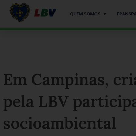
Ir
para
QUEM SOMOS
TRANSPA
o
conteúdo
Em Campinas, cri
pela LBV particip
socioambiental