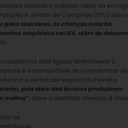
vidades teóricas e práticas, além da entreg
arques e Jardins de Campinas (DPJ) para 
 para seus lares, as crianças estarão
amentos adquiridos na LBV, além de deixar
io.
cossistemas está ligada diretamente à
urgente é a necessidade de conscientizar as
nservar a variedade vegetal do Planeta.
ra mim, pois além das árvores produzirem
ar melhor”
, disse a atendida Giovana, 8 anos
paço na
periódico do