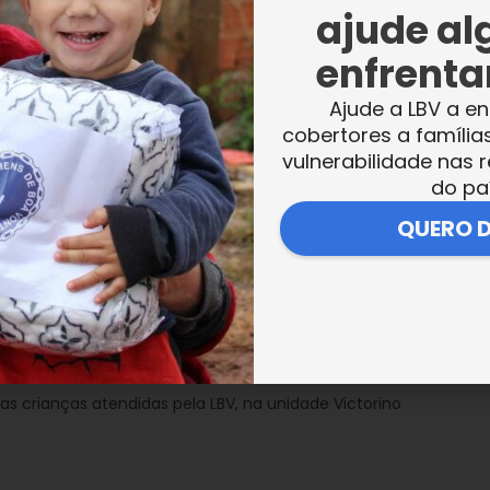
ajude al
enfrentar
pequenos, o passo a passo da inserção das
Ajude a LBV a en
io de Assistência Social. Várias mudas
cobertores a família
 e Amarelos, Aroeira, Pau-Brasil, Mangueira
vulnerabilidade nas r
do pa
 a integrar o jardim da Unidade Victorino
ortância de preservar a Natureza, que é u
QUERO 
ducadora social Elaine Safra.
as crianças atendidas pela LBV, na unidade Victorino