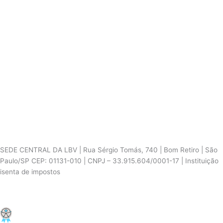
SEDE CENTRAL DA LBV | Rua Sérgio Tomás, 740 | Bom Retiro | São
Paulo/SP CEP: 01131-010 | CNPJ – 33.915.604/0001-17 | Instituição
isenta de impostos
Cookie Settings
F
I
Y
a
n
o
c
s
u
PCD - Faça parte do nosso time