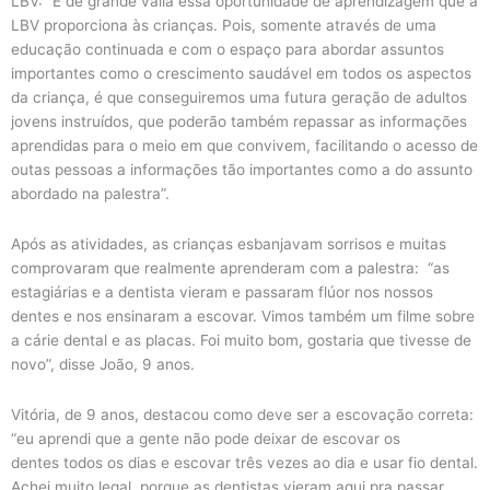
LBV: “É de grande valia essa oportunidade de aprendizagem que a
LBV proporciona às crianças. Pois, somente através de uma
educação continuada e com o espaço para abordar assuntos
importantes como o crescimento saudável em todos os aspectos
da criança, é que conseguiremos uma futura geração de adultos
jovens instruídos, que poderão também repassar as informações
aprendidas para o meio em que convivem, facilitando o acesso de
outas pessoas a informações tão importantes como a do assunto
abordado na palestra”.
Após as atividades, as crianças esbanjavam sorrisos e muitas
comprovaram que realmente aprenderam com a palestra: “as
estagiárias e a dentista vieram e passaram flúor nos nossos
dentes e nos ensinaram a escovar. Vimos também um filme sobre
a cárie dental e as placas. Foi muito bom, gostaria que tivesse de
novo”, disse João, 9 anos.
Vitória, de 9 anos, destacou como deve ser a escovação correta:
“eu aprendi que a gente não pode deixar de escovar os
dentes todos os dias e escovar três vezes ao dia e usar fio dental.
Achei muito legal, porque as dentistas vieram aqui pra passar