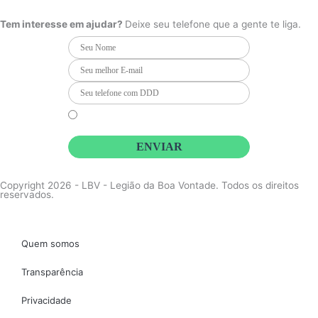
e
t
t
b
a
u
o
g
b
Tem interesse em ajudar?
Deixe seu telefone que a gente te liga.
o
r
e
k
a
m
Li e concordo que minhas informações serão tratadas de
acordo com o
Aviso de Privacidade
da LBV
ENVIAR
Copyright 2026 - LBV - Legião da Boa Vontade. Todos os direitos
reservados.
Quem somos
Transparência
Privacidade