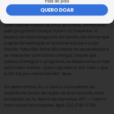
frias do país
expressou.
QUERO DOAR
Isabela Freitas Gabriel Suellen também é mãe do
José Gabriel Freitas da Silva, de 9 anos, beneficiado
pelo programa Criança: Futuro no Presente!. À
espera do novo integrante da família, ela afirma que
a ajuda da Instituição é fundamental para a sua
família. “Meu filho tinha dificuldade no aprendizado e
se relacionar com outras crianças. Depois que
passou a integrar o programa, se desenvolveu e hoje
está muito melhor. Quero agradecer por tudo o que
a LBV faz por minha família”, disse.
Em Belford Roxo, RJ, o Centro Comunitário de
Assistência Social, da Legião da Boa Vontade, está
localizado na Av. Retiro da Imprensa, 467 — Centro.
Para outras informações, ligue: (21) 2761-0729.