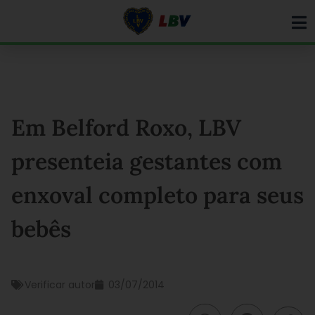
Ir
para
o
conteúdo
Em Belford Roxo, LBV
presenteia gestantes com
enxoval completo para seus
bebês
Verificar autor
03/07/2014