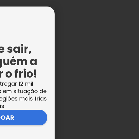
 sair,
guém a
o,
 o frio!
e a
tregar 12 mil
s em situação de
egiões mais frias
ís
io
DOAR
ra