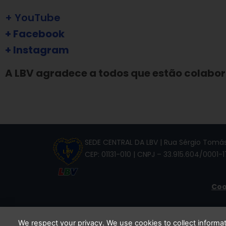
+ YouTube
+ Facebook
+ Instagram
A LBV agradece a todos que estão colabo
SEDE CENTRAL DA LBV | Rua Sérgio Tomás,
CEP: 01131-010 | CNPJ – 33.915.604/0001-1
Coo
We respect your privacy. We use cookies to collect inform