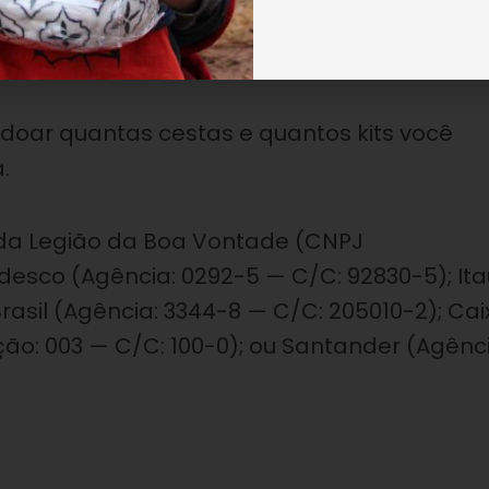
doar quantas cestas e quantos kits você
.
da Legião da Boa Vontade (CNPJ
adesco (Agência: 0292-5 — C/C: 92830-5); Ita
rasil (Agência: 3344-8 — C/C: 205010-2); Cai
ão: 003 — C/C: 100-0); ou Santander (Agênci