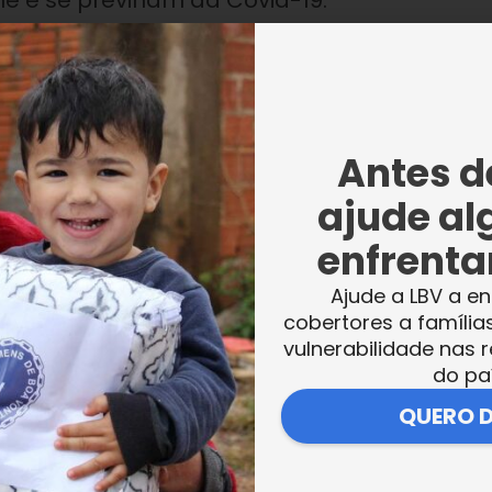
e e se previnam da Covid-19.
s de 700 pessoas que vivem em situação de
Antes de
da de parceiros e colaboradores como a OAB
ajude al
e e limpeza para os atendidos da instituiçã
enfrentar
 tonelada de alimentos, arrecadados durant
Ajude a LBV a en
cobertores a família
vulnerabilidade nas r
do da nossa família todo esse
do pa
ia, acabei ficando desempregada e ela ve
QUERO 
a. Para mim,
[a cesta]
é de grande valia, ent
o a agradecer. Muito obrigada, LBV!”
,