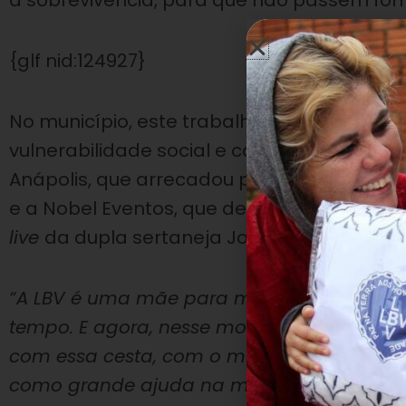
à sobrevivência, para que não passem fom
{glf nid:124927}
No município, este trabalho impactou mai
vulnerabilidade social e conta com a aju
Anápolis, que arrecadou produtos de higien
e a Nobel Eventos, que destinou mais de 1
live
da dupla sertaneja Jorge e Mateus.
“A LBV é uma mãe para mim! Ela tem cuida
tempo. E agora, nesse momento de pandem
com essa cesta, com o material de limpez
como grande ajuda na minha casa, só tenh