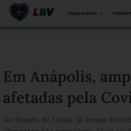
Ir
para
QUEM SOMOS
TRANSPA
o
conteúdo
Em Anápolis, ampa
afetadas pela Cov
No Estado de Goiás, já foram distri