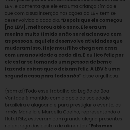
LBV, e comenta que ele era uma criança tímida e
que com a sua inserção nas ações da LBV tem se
desenvolvido a cada dia. “
Depois que ele começou
[na LBV], melhorou até o sono. Ele era um
menino muito tímido e não se relacionava com
as pessoas, aqui ele desenvolve atividades que
mudaram isso. Hoje meu filho chega em casa
com uma novidade a cada dia. E eu fico feliz por
ele estar se tornando uma pessoa de bem e
fazendo coisas que o deixam feliz. A LBV é uma
segunda casa para todos nós
“, disse orgulhosa.
{sbm a:l}Todo esse trabalho da Legião da Boa
Vontade é mantido com o apoio da sociedade
brasileira e alagoana e para prestigiar o evento, as
irmãs Mariella e Marcella Coelho, representando o
Hotel Ritz, estiveram com grande alegria presentes
na entrega das cestas de alimentos. “
Estamos