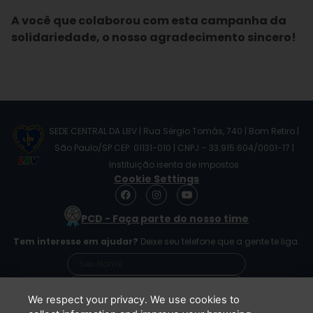
A você que colaborou com esta campanha da
solidariedade, o nosso agradecimento sincero!
SEDE CENTRAL DA LBV | Rua Sérgio Tomás, 740 | Bom Retiro |
São Paulo/SP CEP: 01131-010 | CNPJ – 33.915.604/0001-17 |
Instituição isenta de impostos
Cookie Settings
F
I
Y
a
n
o
c
s
u
PCD - Faça parte do nosso time
e
t
t
b
a
u
Tem interesse em ajudar?
Deixe seu telefone que a gente te liga.
o
g
b
o
r
e
k
a
m
We respect your privacy. We use cookies to