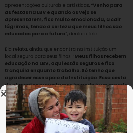
apresentações culturais e artísticas. “
Venho para
as festas na LBV e quando os vejo se
apresentarem, fico muito emocionada, a cair
lágrimas, tendo a certeza que meus filhos são
educados para o futuro
”, declara feliz.
Ela relata, ainda, que encontra na Instituição um
local seguro para seus filhos. “
Meus filhos recebem
educação na LBV, aqui estão seguros e fico
tranquila enquanto trabalho. Só tenho que
agradecer esse apoio da Instituição. Essa cesta
de alimentos que estamos levando é um grande
presente para o nosso Natal
“, disse orgulhosa ao
receber sua cesta de alimentos.
Dezenas de mães assistidas pelos programas
promovidos pela LBV expressaram sua gratidão, a
exemplo da sra. Solange da Silva, que é mãe de sete