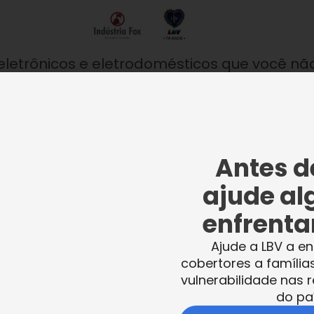
eletrônicos e eletrodomésticos que você nã
coletora instalada nas unidades da LBV. A
stria Fox e o valor da reciclagem será
s pela Instituição.
Antes de
ajude al
enfrentar
Ajude a LBV a en
cobertores a família
, 391, Vila Rica.
vulnerabilidade nas r
do pa