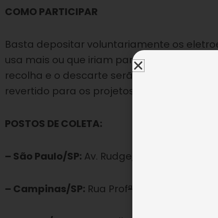
COMO PARTICIPAR
Basta depositar voluntariamente os eletro
usa mais ou que iriam para o lixo na caixa 
recolha e o descarte serão feitos pela Indú
revertido para os projetos sociais oferecido
POSTOS DE COLETA:
– São Paulo/SP:
Av. Rudge, 898, Bom Retiro.
– Campinas/SP:
Rua Prof
ª
Maria Cecília Tozzi