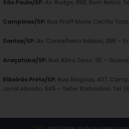
São Paulo/SP:
Av. Rudge, 898, Bom Retiro. Te
Campinas/SP:
Rua Prof
ª
Maria Cecília Tozzi,
Santos/SP:
Av. Conselheiro Nébias, 398 – Enc
Araçatuba/SP:
Rua Alziro Zarur, 30 – Guanab
Ribeirão Preto/SP:
Rua Alagoas, 407, Campos 
Jamil Abraão, 645 – Setor Rodoviário. Tel. 
SEDE CENTRAL DA LBV | Rua Sérgio Tomás,