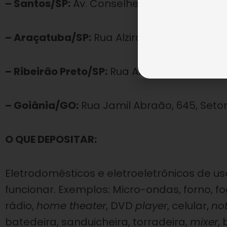
– Santos/SP:
Av. Conselheiro Nébias, 398, E
– Araçatuba/SP:
Rua Alziro Zarur, 30, Guan
– Ribeirão Preto/SP:
Rua Alagoas, 407, Camp
– Goiânia/GO:
Rua Jamil Abraão, 645, Setor
O QUE DEPOSITAR:
Eletrodomésticos e eletroeletrônicos de 
funcionar. Exemplos: Micro-ondas, forno, fo
rádio,
home theater
, DVD
player
, celular,
no
batedeira, sanduicheira, torradeira,
mixer
,