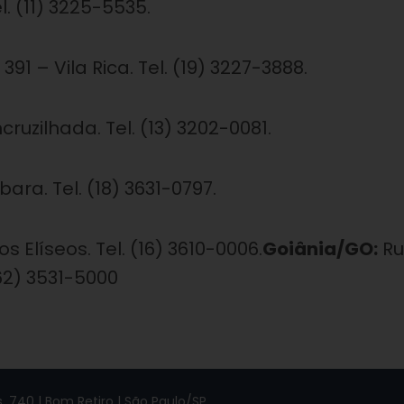
l. (11) 3225-5535.
 391 – Vila Rica. Tel. (19) 3227-3888.
ruzilhada. Tel. (13) 3202-0081.
ara. Tel. (18) 3631-0797.
Elíseos. Tel. (16) 3610-0006.
Goiânia/GO:
Ru
(62) 3531-5000
 740 | Bom Retiro | São Paulo/SP