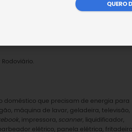
ncruzilhada.
QUERO 
abara.
os Elíseos.
 Rodoviário.
uso doméstico que precisam de energia para
gão, máquina de lavar, geladeira, televisão,
tebook
, impressora,
scanner
, liquidificador,
 barbeador elétrico, panela elétrica, fritadeira