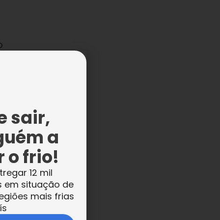
o
 sair,
guém a
 o frio!
tregar 12 mil
s em situação de
egiões mais frias
ís