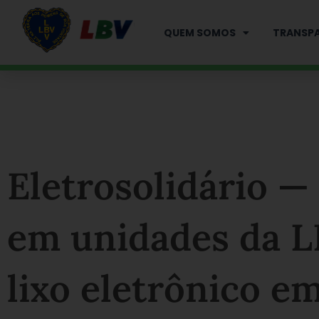
Ir
para
QUEM SOMOS
TRANSPA
o
conteúdo
Eletrosolidário —
em unidades da L
lixo eletrônico e