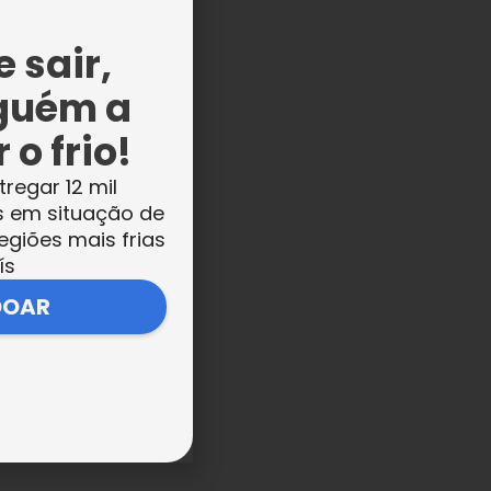
 sair,
guém a
 o frio!
tregar 12 mil
s em situação de
egiões mais frias
ís
DOAR