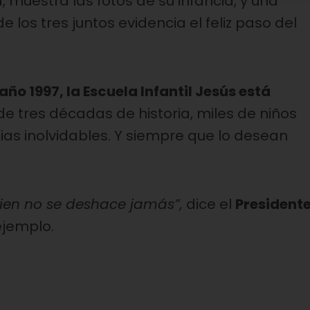
, muestra las fotos de su infancia, y una
 los tres juntos evidencia el feliz paso del
año 1997, la Escuela Infantil Jesús está
e tres décadas de historia, miles de niños
as inolvidables. Y siempre que lo desean
bien no se deshace jamás”,
dice el
President
 ejemplo.