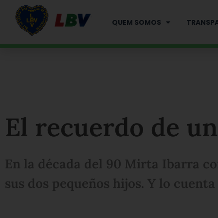
Ir
para
QUEM SOMOS
TRANSPA
o
conteúdo
El recuerdo de u
En la década del 90 Mirta Ibarra co
sus dos pequeños hijos. Y lo cuenta