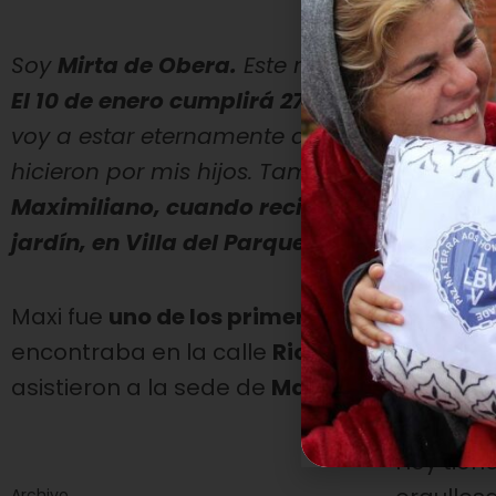
Soy
Mirta de Obera.
Este niño fue al Jardín
El 10 de enero cumplirá 27 años
. Y bueno s
voy a estar eternamente agradecida por l
hicieron por mis hijos. También iba mi hijo
Maximiliano, cuando recién abrían las pue
jardín, en Villa del Parque”.
Maxi fue
uno de los primeros alumnos de l
encontraba en la calle
Ricardo Gutiérrez 
asistieron a la sede de
Magariños Cervant
Hoy tien
Archivo