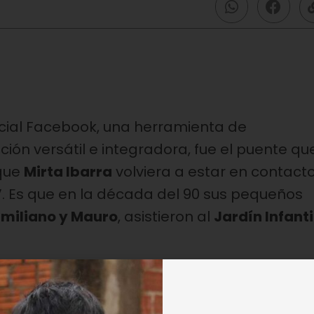
cial Facebook, una herramienta de
ión versátil e integradora, fue el puente qu
 que
Mirta Ibarra
volviera a estar en contact
V. Es que en la década del 90 sus pequeños
miliano y Mauro
, asistieron al
Jardín Infanti
 y su madre agradece con un cálido mensaje 