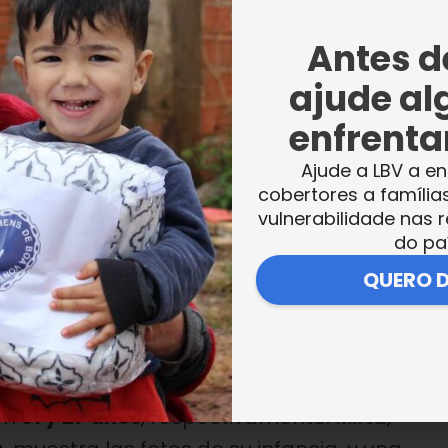
Antes de
, es
Mauro.
ajude al
iempre les
Archivo
o que
enfrentar
 mayor
Alumnos del Jardín Infantil Jesús, en
Ajude a LBV a en
rtas del
Magariños Cervantes 2222. Año 1993. Foto
cobertores a família
vulnerabilidade nas r
cedida por Mirta Ibarra.
do pa
QUERO 
a LBV en Argentina
, cuando el jardín se
2437
. Más tarde, junto a su hermano Mauro,
es 2222
.
en
31 y 27 años
, respectivamente. Mirta,