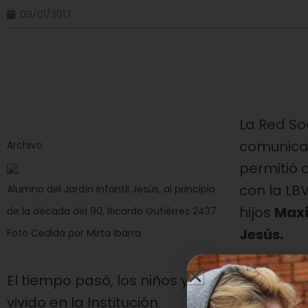
09/01/2017
La Red So
comunicac
Archivo
permitió
con la LB
Alumno del Jardín Infantil Jesús, al principio
hijos
Maxi
de la década del 90, Ricardo Gutiérrez 2437.
Jesús.
Foto Cedida por Mirta Ibarra.
El tiempo pasó, los niños ya son hombres,
vivido en la Institución.