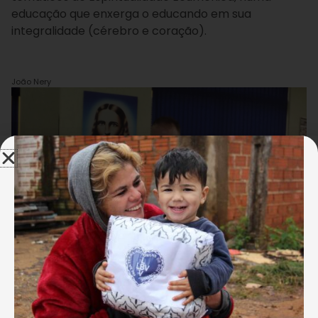
educação que enxerga o educando em sua
integralidade (cérebro e coração).
João Nery
São Paulo, SP – O educador conheceu a Biblioteca Bruno
Simões de Paiva, que estava decorada para o dia 20 de