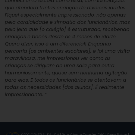
conheci uma escola como essa, com instalações
que atendem tantas crianças de diversas idades.
Fiquei especialmente impressionado, não apenas
pela cordialidade e simpatia dos funcionários, mas
pelo jeito que [o colégio] é estruturado, recebendo
crianças e bebês desde os 4 meses de idade.
Quero dizer, isso é um diferencial! Enquanto
percorria [os ambientes escolares], e foi uma visita
maravilhosa, me impressionou ver como as
crianças se dirigiam de uma sala para outra
harmoniosamente, quase sem nenhuma agitação
para elas. E todos os funcionários se atentavam a
todas as necessidades [dos alunos]. É realmente
impressionante. ”
SEDE CENTRAL DA LBV | Rua Sérgio Tomás, 740 | Bom Retiro |