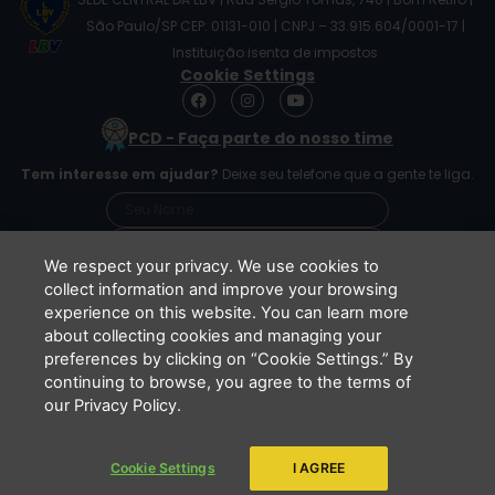
São Paulo/SP CEP: 01131-010 | CNPJ – 33.915.604/0001-17 |
Instituição isenta de impostos
Cookie Settings
F
I
Y
a
n
o
c
s
u
PCD - Faça parte do nosso time
e
t
t
b
a
u
Tem interesse em ajudar?
Deixe seu telefone que a gente te liga.
o
g
b
o
r
e
k
a
m
We respect your privacy. We use cookies to
collect information and improve your browsing
experience on this website. You can learn more
Li e concordo que minhas informações serão
about collecting cookies and managing your
tratadas de acordo com o
Aviso de Privacidade
preferences by clicking on “Cookie Settings.” By
da LBV
continuing to browse, you agree to the terms of
ENVIAR
our Privacy Policy.
Cookie Settings
I AGREE
Copyright 2026 - LBV - Legião da Boa Vontade. Todos os direitos
reservados.