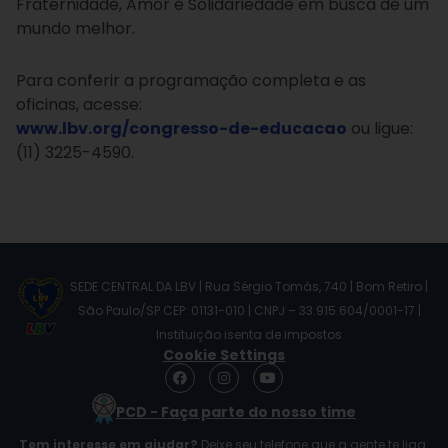
Fraternidade, Amor e Solidariedade em busca de um
mundo melhor.
Para conferir a programação completa e as
oficinas, acesse:
www.lbv.org/congresso-de-educacao
ou ligue:
(11) 3225-4590.
SEDE CENTRAL DA LBV | Rua Sérgio Tomás, 740 | Bom Retiro |
São Paulo/SP CEP: 01131-010 | CNPJ – 33.915.604/0001-17 |
Instituição isenta de impostos
Cookie Settings
F
I
Y
a
n
o
c
s
u
PCD - Faça parte do nosso time
e
t
t
b
a
u
Tem interesse em ajudar?
Deixe seu telefone que a gente te liga.