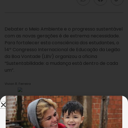
Debater o Meio Ambiente e o progresso sustentável
com as novas gerações é de extrema necessidade.
Para fortalecer esta consciência dos estudantes, o
14º Congresso Internacional de Educação da Legião
da Boa Vontade (LBV) organizou a oficina
“Sustentabilidade: a mudança está dentro de cada
um”.
Vivian R. Ferreira
Ela promove reflexão acerca da relação entre o ser
humano e a Natureza e por intermédio de dinâmicas
e atividades práticas, sugere estratégias de
pesquisas que possam ser trabalhadas em sala de