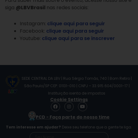
Para saber mais sobre o evento, acesse nosso site e
siga
@LBVBrasil
nas redes sociais:
Instagram:
clique aqui para seguir
Facebook:
clique aqui para seguir
Youtube:
clique aqui para se inscrever
SEDE CENTRAL DA LBV | Rua Sérgio Tomás, 740 | Bom Retiro |
São Paulo/SP CEP: 01131-010 | CNPJ – 33.915.604/0001-17 |
Instituição isenta de impostos
Cookie Settings
F
I
Y
a
n
o
c
s
u
PCD - Faça parte do nosso time
e
t
t
b
a
u
Tem interesse em ajudar?
Deixe seu telefone que a gente te liga.
o
g
b
o
r
e