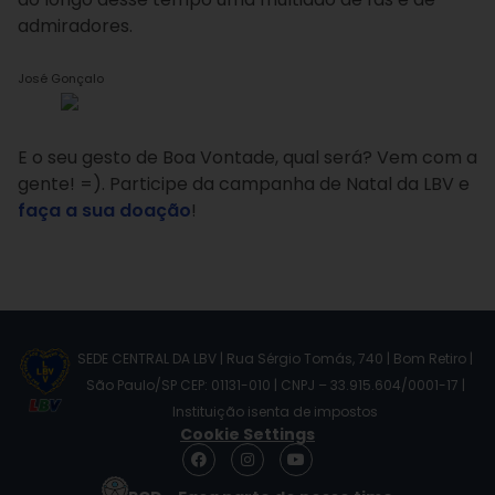
admiradores.
José Gonçalo
E o seu gesto de Boa Vontade, qual será? Vem com a
gente! =). Participe da campanha de Natal da LBV e
faça a sua doação
!
SEDE CENTRAL DA LBV | Rua Sérgio Tomás, 740 | Bom Retiro |
São Paulo/SP CEP: 01131-010 | CNPJ – 33.915.604/0001-17 |
Instituição isenta de impostos
Cookie Settings
F
I
Y
a
n
o
c
s
u