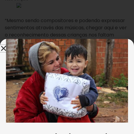
“Mesmo sendo compositores e podendo expressar
sentimentos através das músicas, chegar aqui e ver
o reconhecimento dessas crianças nos faltam
palavras para descrever a emoção. Espero estar
sempre presente na LBV. Muito obrigado pela
homenagem”, disse Pedro Paulo.
LEIA MAIS:
Pedro Paulo e Matheus vestem a camisa da
Solidariedade em apoio à campanha da LBV
Na oportunidade, a dupla vestiu — mais uma vez — a
camisa da campanha
Natal Permanente da LBV —
Jesus, o Pão Nosso de cada dia!
. A ação
beneficiará, com cestas de alimentos não
perecíveis, mais de 50 mil famílias em situação de