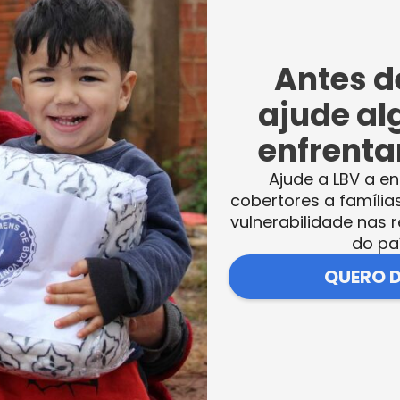
iadores precisavam criar um projeto
Antes de
 Amábile desenvolveu o “MaquiAmor”, com 
bjetivo da ação é levar o amor às pessoas,
ajude al
 social, por meio da maquiagem.
enfrentar
Ajude a LBV a en
a LBV para a realização do projeto,
cobertores a família
da Plena
e o
Vivência Solidária
. Na ocasião, 
vulnerabilidade nas r
do pa
as após a maquiagem: “Vemos a felicidade
 do mundo, é uma experiência incrível”,
QUERO 