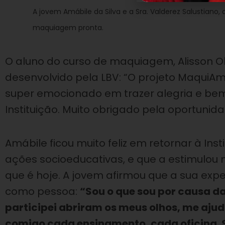
A jovem Amábile da Silva e a Sra. Valderez Salustiano, 
maquiagem pronta.
O aluno do curso de maquiagem, Alisson Ol
desenvolvido pela LBV: “O projeto MaquiA
super emocionado em trazer alegria e be
Instituição. Muito obrigado pela oportunida
Amábile ficou muito feliz em retornar à Ins
ações socioeducativas, e que a estimulo
que é hoje. A jovem afirmou que a sua exp
como pessoa:
“Sou o que sou por causa da
participei abriram os meus olhos, me aj
comigo cada ensinamento, cada oficina. 