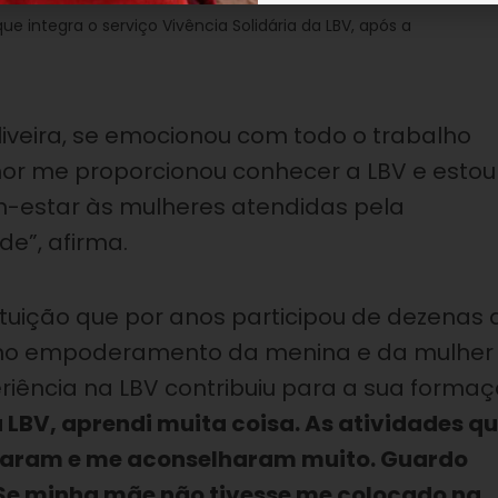
que integra o serviço Vivência Solidária da LBV, após a
iveira, se emocionou com todo o trabalho
mor me proporcionou conhecer a LBV e estou
m-estar às mulheres atendidas pela
de”, afirma.
tituição que por anos participou de dezenas 
u no empoderamento da menina e da mulher
eriência na LBV contribuiu para a sua forma
 LBV, aprendi muita coisa. As atividades q
udaram e me aconselharam muito. Guardo
Se minha mãe não tivesse me colocado na