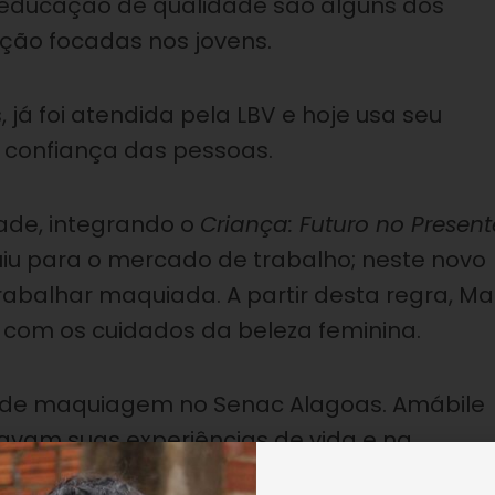
er educação de qualidade são alguns dos
ição focadas nos jovens.
 já foi atendida pela LBV e hoje usa seu
 confiança das pessoas.
dade, integrando o
Criança: Futuro no Present
guiu para o mercado de trabalho; neste novo
abalhar maquiada. A partir desta regra, Ma
com os cuidados da beleza feminina.
rso de maquiagem no Senac Alagoas. Amábile
cavam suas experiências de vida e na
icipação na LBV.