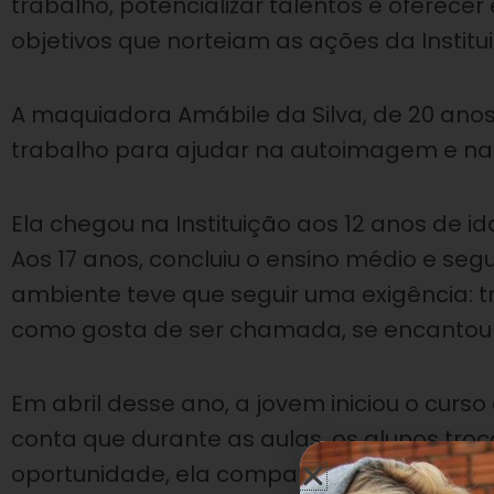
trabalho, potencializar talentos e oferec
objetivos que norteiam as ações da Institu
A maquiadora Amábile da Silva, de 20 anos,
trabalho para ajudar na autoimagem e na
Ela chegou na Instituição aos 12 anos de i
Aos 17 anos, concluiu o ensino médio e se
ambiente teve que seguir uma exigência: tr
como gosta de ser chamada, se encantou 
Em abril desse ano, a jovem iniciou o cu
conta que durante as aulas, os alunos tro
oportunidade, ela compartilhou a sua part