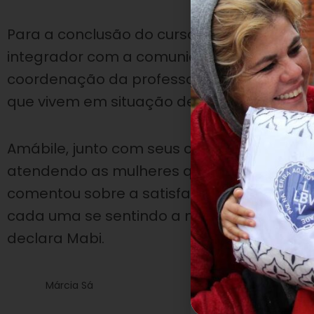
Para a conclusão do curso, os novos maqu
integrador com a comunidade. O grupo de
coordenação da professora Márcia Sá. O o
que vivem em situação de vulnerabilidade
Amábile, junto com seus colegas, escolheu 
atendendo as mulheres que integram o
Vi
comentou sobre a satisfação das atendid
cada uma se sentindo a mulher mais bonita
declara Mabi.
Márcia Sá