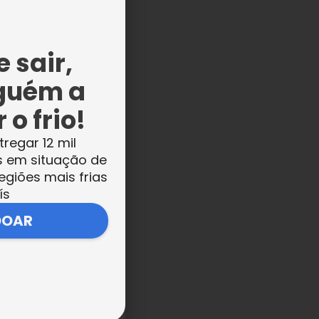
 sair,
a
guém a
 o frio!
tregar 12 mil
s em situação de
ela
egiões mais frias
ís
 de
DOAR