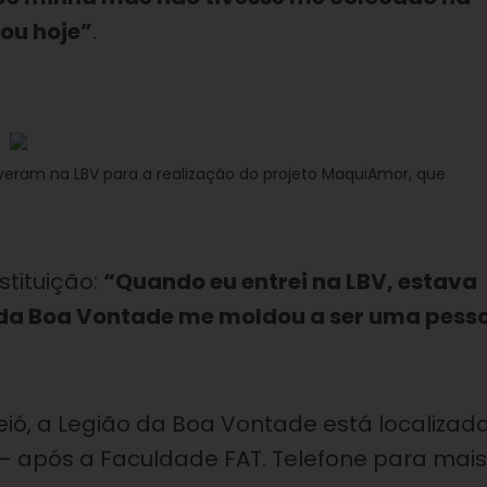
sou hoje”
.
eram na LBV para a realização do projeto MaquiAmor, que
tituição:
“Quando eu entrei na LBV, estava
o da Boa Vontade me moldou a ser uma pess
ió, a Legião da Boa Vontade está localizad
 – após a Faculdade FAT. Telefone para mais