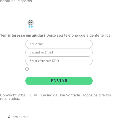
isenta de impostos
Cookie Settings
F
I
Y
a
n
o
PCD - Faça parte do nosso time
c
s
u
e
t
t
b
a
u
Tem interesse em ajudar?
Deixe seu telefone que a gente te liga.
o
g
b
o
r
e
k
a
m
Li e concordo que minhas informações serão tratadas de
acordo com o
Aviso de Privacidade
da LBV
ENVIAR
Copyright 2026 - LBV - Legião da Boa Vontade. Todos os direitos
reservados.
Quem somos