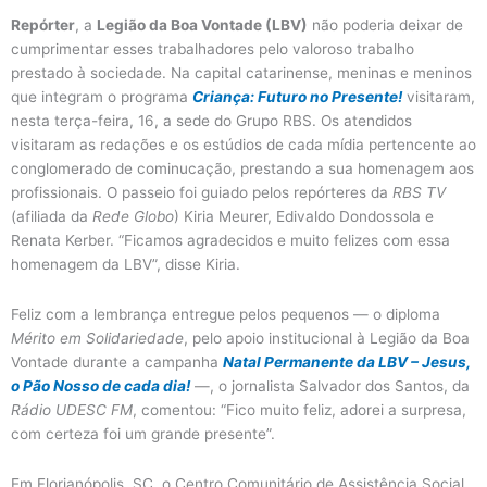
Repórter
, a
Legião da Boa Vontade (LBV)
não poderia deixar de
cumprimentar esses trabalhadores pelo valoroso trabalho
prestado à sociedade. Na capital catarinense, meninas e meninos
que integram o programa
Criança: Futuro no Presente!
visitaram,
nesta terça-feira, 16, a sede do Grupo RBS. O
s atendidos
visitaram as
redações
e os estúdios de cada mídia pertencente ao
conglomerado de cominucação,
prestando
a sua homenagem aos
profissionais. O passeio foi guiado pelos repórteres da
RBS TV
(afiliada da
Rede Globo
)
Kiria Meurer, Edivaldo Dondossola e
Renata Kerber. “Ficamos agradecidos e muito felizes com essa
homenagem da LBV”, disse Kiria.
Feliz com a lembrança entregue pelos pequenos — o diploma
Mérito em Solidariedade
, pelo apoio institucional à Legião da Boa
Vontade durante a campanha
Natal Permanente da LBV – Jesus,
o Pão Nosso de cada dia!
—, o jornalista Salvador dos Santos, da
Rádio UDESC FM
, comentou: “Fico muito feliz, adorei a surpresa,
com certeza foi um grande presente”.
Em Florianópolis, SC, o Centro Comunitário de Assistência Social,