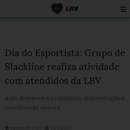
Ir
para
o
conteúdo
Dia do Esportista: Grupo de
Slackline realiza atividade
com atendidos da LBV
Ação desenvolveu equilíbrio, concentração e
coordenação motora
Egeziel de Castro
22/02/2017