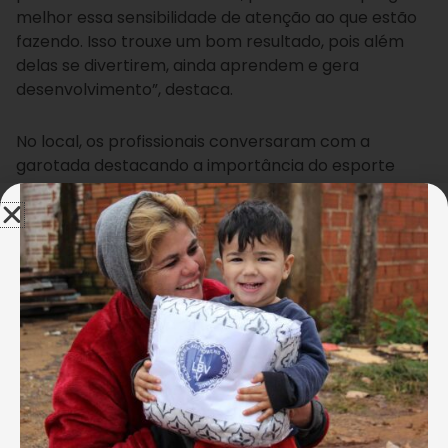
melhor essa sensibilidade de atenção ao que estão
fazendo. Isso trouxe um bom resultado, pois além
delas se divertirem, ainda aprendem e gera
desenvolvimento”, destaca.
No local, os profissionais conversaram com a
garotada destacando a importância do esporte
para o desenvolvimento educacional, social e a
disciplina. Os pequenos ainda assistiram várias
demonstrações e puderam praticar a modalidade
com o apoio direto dos atletas.
O estudante de direito Diego de Oliveira Goulart, que
também ensina a modalidade esportiva há mais de
2 anos, ressalta a importância da atividade para o
desenvolvimento das crianças. “A criança, quando
começa a praticar esse esporte, ela desenvolve
muito a capacidade de concentração, pois ali ela