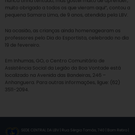
nunca tinha tentado, mas gostei muito de aprender,
muito obrigado a todos os que vieram aqui”, contou a
pequena Samara Lima, de 9 anos, atendida pela LBV.
Na ocasião, as crianças ainda homenagearam os
professores pelo Dia do Esportista, celebrado no dia
19 de fevereiro.
Em Inhumas, GO, o Centro Comunitário de
Assistência Social da Legião da Boa Vontade está
localizado na Avenida das Bandeiras, 246 –
Anhanguera. Para outras informações, ligue: (62)
3511-2094.
SEDE CENTRAL DA LBV | Rua Sérgio Tomás, 740 | Bom Retiro |