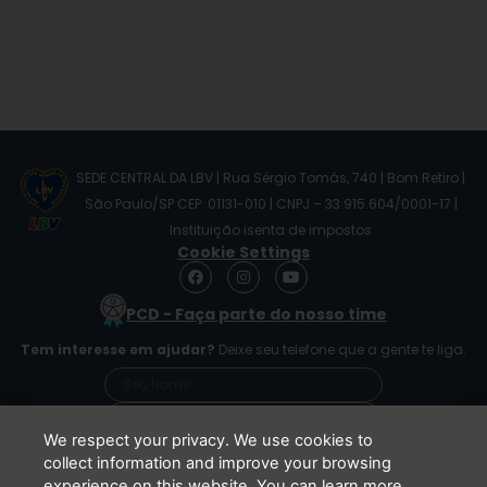
SEDE CENTRAL DA LBV | Rua Sérgio Tomás, 740 | Bom Retiro |
São Paulo/SP CEP: 01131-010 | CNPJ – 33.915.604/0001-17 |
Instituição isenta de impostos
Cookie Settings
F
I
Y
a
n
o
c
s
u
PCD - Faça parte do nosso time
e
t
t
b
a
u
Tem interesse em ajudar?
Deixe seu telefone que a gente te liga.
o
g
b
o
r
e
k
a
m
We respect your privacy. We use cookies to
collect information and improve your browsing
experience on this website. You can learn more
Li e concordo que minhas informações serão