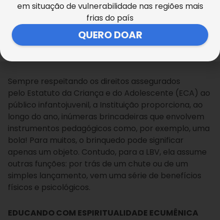
em situação de vulnerabilidade nas regiões mais
os valores éticos e morais, desbloquear sua timidez,
frias do país
além de aumentar sua capacidade mental de
raciocínio. O lúdico tem como objetivo o
QUERO DOAR
divertimento, a alegria e o lazer, trazendo consigo a
aprendizagem”, ressalta.
Sempre respeitando os direitos assegurados
pelo Estatuto da Criança e do Adolescente (ECA) ao
público infantojuvenil, a Instituição proporciona, ao
longo do ano, inúmeras brincadeiras que envolvem
instrumentos pedagógicos como, por exemplo, uma
bola! Para muitos, o brinquedo pode significar
apenas um objeto. Contudo, para a LBV, ela assume
outras funções: por trás de um chute ou de um
simples lançamento, vem uma série de benefícios
físicos e psicológicos.
EDUCANDO COM ESPIRITUALIDADE ECUMÊNICA