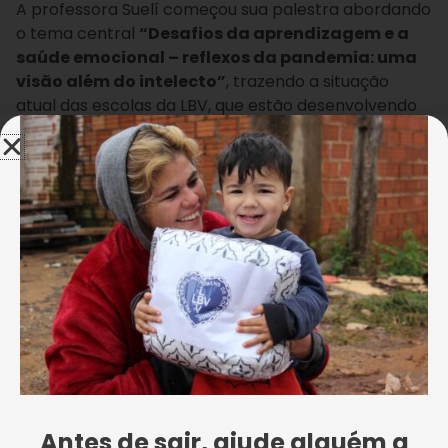
A professora Suelí começou sua palestra abordando
o tema central
“Desafios da aprendizagem e a
saúde emocional – reflexos da pandemia: uma
visão além do intelecto”
, trazendo a situação
atual das escolas da LBV, que estão desenvolvendo
formas para recuperar os conteúdos “atrasados” e
diminuir o impacto dos conteúdos “perdidos”, sem
interferir na saúde emocional dos seus estudantes.
Vale destacar que a professora mencionou que o
“atraso” e “perda” de conteúdo está relacionado ao
distanciamento social, exigido para controle da
Covid-19, e que acabou fazendo com que os últimos
dois anos as aulas fossem feitas remotamente, o
que gerou desafios para os estudantes, que
enfrentam realidades muito distintas, inclusive de
acesso a tecnologias.
Antes de sair, ajude alguém a