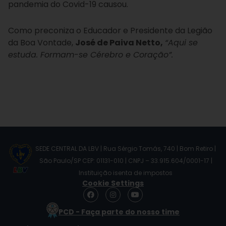
pandemia do Covid-19 causou.
Como preconiza o Educador e Presidente da Legião
da Boa Vontade,
José de Paiva Netto,
“Aqui se
estuda. Formam-se Cérebro e Coração”.
SEDE CENTRAL DA LBV | Rua Sérgio Tomás, 740 | Bom Retiro |
São Paulo/SP CEP: 01131-010 | CNPJ – 33.915.604/0001-17 |
Instituição isenta de impostos
Cookie Settings
F
I
Y
a
n
o
c
s
u
PCD - Faça parte do nosso time
e
t
t
b
a
u