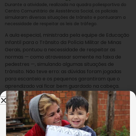
Durante a atividade, realizada na quadra poliesportiva do
Centro Comunitário de Assistência Social, os policiais
simularam diversas situações de trânsito e pontuaram a
necessidade de respeitar as leis de tráfego.
A aula especial, ministrada pela equipe de Educação
Infantil para o Trânsito da Polícia Militar de Minas
Gerais, pontuou a necessidade de respeitar as
normas — como atravessar somente na faixa de
pedestres —, simulando algumas situações de
trânsito. Não teve erro: as dúvidas foram jogadas
para escanteio e os pequenos garantiram que o
aprendizado vai ficar bem guardado na cabeça.
#CompromissoFirmado
+
Conheça o trabalho da LBV em Belo Horizonte, MG
“Aprendi muitas coisas, como a não segurar na mão