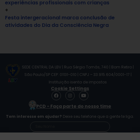
experiências profissionais com crianças
+
Festa intergeracional marca conclusão de
atividades do Dia da Consciência Negra
SEDE CENTRAL DA LBV | Rua Sérgio Tomás, 740 | Bom Retiro |
São Paulo/SP CEP: 01131-010 | CNPJ – 33.915.604/0001-17 |
Instituição isenta de impostos
Cookie Settings
F
I
Y
a
n
o
c
s
u
PCD - Faça parte do nosso time
e
t
t
b
a
u
Tem interesse em ajudar?
Deixe seu telefone que a gente te liga.
o
g
b
o
r
e
k
a
m