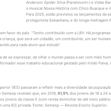
Anderson Spider Silva
(Paramount+) e
Vidas Ba
o musical
Nossa História com Chico Buarque
e i
Para 2025, estão previstos os lançamentos da s
protagonista Sebastiana, e do longa-metragem
 em favor do país.
“Tenho contribuído com a LBV. Há programas
na criança, que será um cidadão, um contribuinte, um ser hum
ecido para cada aluno que estuda”.
rma de se expressar, de olhar o mundo passa a ser com mais hum
ormador esse trabalho educacional gestado pelo Irmão Paiva, id
erior (IES) passaram a refletir mais a diversidade da populaçã
uto Semesp revelam que, em 2018,
61,9%
dos jovens de 18 a 24 a
os jovens da classe E (com renda domiciliar de até meio salár
em uma IES privada. Fonte: Semesp —
Revista Ensino Superior
.