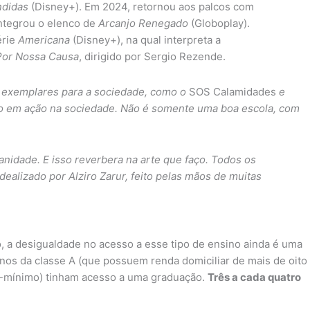
ndidas
(Disney+). Em 2024, retornou aos palcos com
ntegrou o elenco de
Arcanjo Renegado
(Globoplay).
érie
Americana
(Disney+), na qual interpreta a
Por Nossa Causa
, dirigido por Sergio Rezende.
 exemplares para a sociedade, como o
SOS Calamidades
e
ano em ação na sociedade. Não é somente uma boa escola, com
anidade. E isso reverbera na arte que faço. Todos os
ealizado por Alziro Zarur, feito pelas mãos de muitas
o, a desigualdade no acesso a esse tipo de ensino ainda é uma
nos da classe A (que possuem renda domiciliar de mais de oito
io-mínimo) tinham acesso a uma graduação.
Três a cada quatro