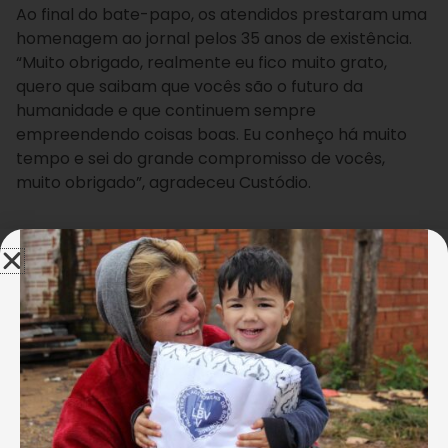
Ao final do bate-papo, os atendidos prestaram uma
homenagem ao jornal pelos 35 anos de existência.
“Muito obrigado, realmente eu fico muito grato,
quero que saibam que vocês são o futuro da
humanidade e que continuem sempre
empreendendo coisas boas. Eu conheço há muito
tempo e sei do grande compromisso de vocês,
muito obrigado”, agradeceu Custódio.
Egeziel Carlos
As crianças acompanham a explicação do diretor de
produção do jornal, Demis Bastos, sobre impressão do
Diário da Manhã.
A homenagem foi destaque na edição impressa e