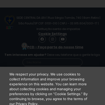
SEDE CENTRAL DA LBV | Rua Sérgio Tomás, 740 | Bom Retiro |
São Paulo/SP CEP: 01131-010 | CNPJ – 33.915.604/0001-17 |
Instituição isenta de impostos
Cookie Settings
F
I
Y
a
n
o
c
s
u
PCD - Faça parte do nosso time
e
t
t
b
a
u
Tem interesse em ajudar?
Deixe seu telefone que a gente te liga.
o
g
b
o
r
e
k
a
m
We respect your privacy. We use cookies to
collect information and improve your browsing
experience on this website. You can learn more
Li e concordo que minhas informações serão
about collecting cookies and managing your
tratadas de acordo com o
Aviso de Privacidade
preferences by clicking on “Cookie Settings.” By
da LBV
continuing to browse, you agree to the terms of
ENVIAR
our Privacy Policy.