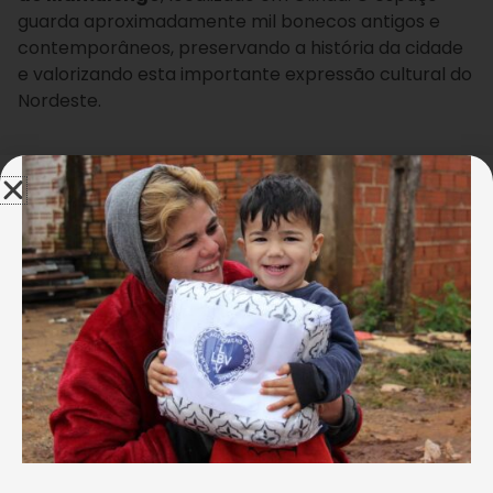
guarda aproximadamente mil bonecos antigos e
contemporâneos, preservando a história da cidade
e valorizando esta importante expressão cultural do
Nordeste.
Bruna Gonçalves
O museu tem aproximadamente mil bonecos
antigos e contemporâneos, valorizando uma das
expressões artísticas do Estado.
Durante o passeio, as meninas e os meninos do
programa
Criança: Futuro no Presente!
aprenderam um pouco mais sobre essa arte típica
do Pernambuco,
tombada como Patrimônio
Imaterial do Brasil pelo Instituto do Patrimônio
Histórico e Artístico Nacional (Iphan)
. Além das