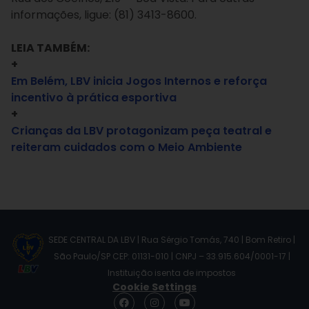
informações, ligue: (81) 3413-8600.
LEIA TAMBÉM:
+
Em Belém, LBV inicia Jogos Internos e reforça
incentivo à prática esportiva
+
Crianças da LBV protagonizam peça teatral e
reiteram cuidados com o Meio Ambiente
SEDE CENTRAL DA LBV | Rua Sérgio Tomás, 740 | Bom Retiro |
São Paulo/SP CEP: 01131-010 | CNPJ – 33.915.604/0001-17 |
Instituição isenta de impostos
Cookie Settings
F
I
Y
a
n
o