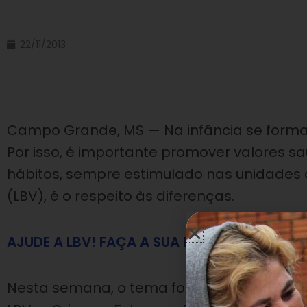
22/11/2013
Campo Grande, MS — Na infância se formam
Por isso, é importante promover valores s
hábitos, sempre estimulado nas unidades
(LBV), é o respeito às diferenças.
AJUDE A LBV! FAÇA A SUA DOAÇÃO!
Nesta semana, o tema foi trabalhado por