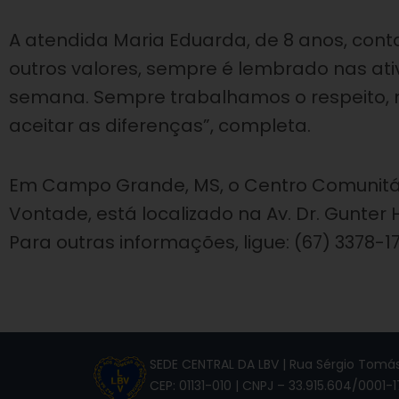
A atendida Maria Eduarda, de 8 anos, cont
outros valores, sempre é lembrado nas ati
semana. Sempre trabalhamos o respeito, 
aceitar as diferenças”, completa.
Em Campo Grande, MS, o Centro Comunitári
Vontade, está localizado na Av. Dr. Gunter 
Para outras informações, ligue: (67) 3378-1
SEDE CENTRAL DA LBV | Rua Sérgio Tomás,
CEP: 01131-010 | CNPJ – 33.915.604/0001-1