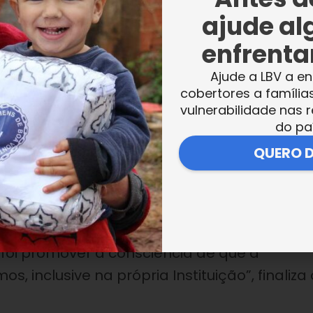
ividade, que marcou as comemorações do Dia
ajude al
e novembro, foi desenvolvida com base na
enfrentar
um dos ícones na luta contra a escravidão 
Ajude a LBV a en
cobertores a família
vulnerabilidade nas r
são feita com base em alguma história é
do pa
íder Zumbi dos Palmares. Com isso, tecemo
QUERO 
tando. (…) Elas trouxeram experiências do
Adailton de Carvalho, instrutor de Capoeira.
izaram o Desfile da Diversidade, que fechou 
e foi promover a consciência de que a
, inclusive na própria Instituição”, finaliza 