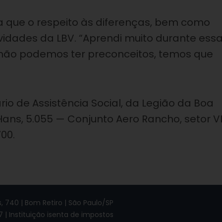
a que o respeito às diferenças, bem como
vidades da LBV. “Aprendi muito durante ess
não podemos ter preconceitos, temos que
o de Assistência Social, da Legião da Boa
Hans, 5.055 — Conjunto Aero Rancho, setor VII
700.
 740 | Bom Retiro | São Paulo/SP
7 | Instituição isenta de impostos