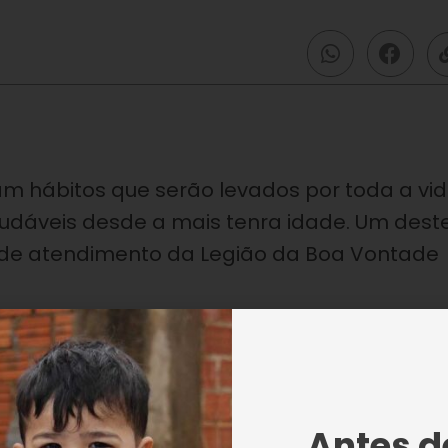
 hábitos que serão levados por toda a vid
audáveis desde a mais tenra idade. Um dest
 de atendimento da Legião da Boa Vontade
 meninos e meninas que integram o progra
Antes de