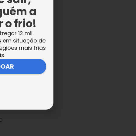
guém a
 o frio!
no
tregar 12 mil
s em situação de
egiões mais frias
ís
s
DOAR
a
o