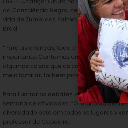
LBV — Criança: Futuro no Presente!. A at
da Consciência Negra, celebrado em 20 d
vida de Zumbi dos Palmares, considerado 
Brasil.
“Para as crianças, toda e qualquer discus
importante. Contamos um pouco sobre o l
algumas coisas que as crianças foram rela
meio familiar, foi bem produtivo”, explicou 
Para ilustrar os debates, os atendidos real
semana de atividades. “O intuito do desfil
diversidade está em todos os lugares vivemos
professor de Capoeira.