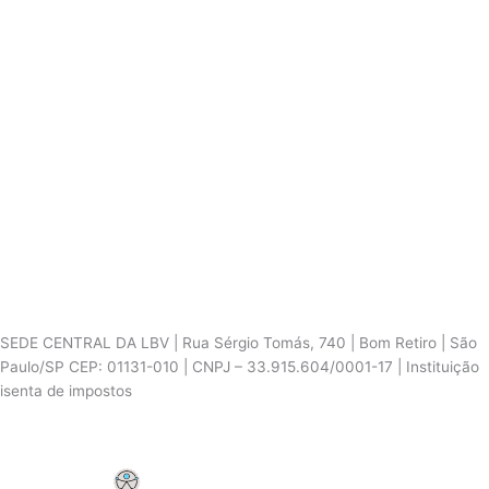
SEDE CENTRAL DA LBV | Rua Sérgio Tomás, 740 | Bom Retiro | São
Paulo/SP CEP: 01131-010 | CNPJ – 33.915.604/0001-17 | Instituição
isenta de impostos
Cookie Settings
F
I
Y
a
n
o
c
s
u