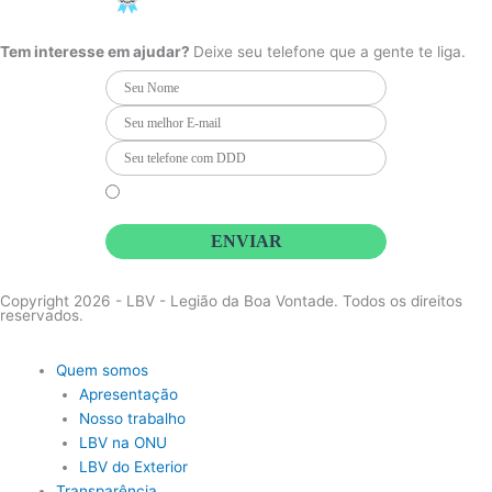
PCD - Faça parte do nosso time
e
t
t
b
a
u
o
g
b
Tem interesse em ajudar?
Deixe seu telefone que a gente te liga.
o
r
e
k
a
m
Li e concordo que minhas informações serão tratadas de
acordo com o
Aviso de Privacidade
da LBV
ENVIAR
Copyright 2026 - LBV - Legião da Boa Vontade. Todos os direitos
reservados.
Quem somos
Apresentação
Nosso trabalho
LBV na ONU
LBV do Exterior
Transparência