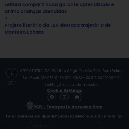
Leitura compartilhada garante aprendizado e
anima crianças atendidas
+
Projeto literário da LBV destaca trajetória de
Monteiro Lobato
SEDE CENTRAL DA LBV | Rua Sérgio Tomás, 740 | Bom Retiro |
São Paulo/SP CEP: 01131-010 | CNPJ – 33.915.604/0001-17 |
Instituição isenta de impostos
Cookie Settings
F
I
Y
a
n
o
c
s
u
PCD - Faça parte do nosso time
e
t
t
b
a
u
Tem interesse em ajudar?
Deixe seu telefone que a gente te liga.
o
g
b
o
r
e
k
a