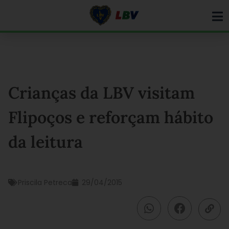
Ir
para
o
conteúdo
Crianças da LBV visitam
Flipoços e reforçam hábito
da leitura
Priscila Petreca
29/04/2015