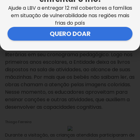
capacidade mental”, explicou.
Ajude a LBV a entregar 12 mil cobertores a famílias
em situação de vulnerabilidade nas regiões mais
Nova geração de leitores
frias do país
A Legião da Boa Vontade sabe que o incentivo à
QUERO DOAR
leitura na infância é a chave para formar um leitor
para toda a vida. Por isso, inclui diversas atividades
literárias em seu cronograma pedagógico.
Logo nos
primeiros anos escolares, a Entidade deixa os livros
dispostos na sala de atividades, ao alcance de suas
mãozinhas. Por mais que os bebês não saibam ler, as
obras chamam a atenção pelas imagens coloridas.
Nesse momento, os educadores aproveitam para
ensinar canções e outras atividades, que auxiliem a
desenvolver as capacidades cognitivas.
Thiago Ferreira
Durante a visitação, as crianças atendidas participaram de