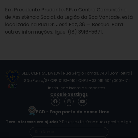
Em Presidente Prudente, SP, o Centro Comunitário
de Assistência Social, da Legião da Boa Vontade, está
localizado na Rua Dr. José Foz, 38 — Bosque. Para
outras informações, ligue: (18) 3916-5671.
SEDE CENTRAL DA LBV | Rua Sérgio Tomás, 740 | Bom Retiro |
São Paulo/SP CEP: 01131-010 | CNPJ – 33.915.604/0001-17 |
Instituição isenta de impostos
Cookie Settings
F
I
Y
a
n
o
c
s
u
PCD - Faça parte do nosso time
e
t
t
b
a
u
Tem interesse em ajudar?
Deixe seu telefone que a gente te liga.
o
g
b
o
r
e
k
a