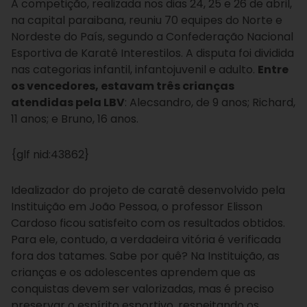
A competição, realizada nos dias 24, 25 e 26 de abril,
na capital paraibana, reuniu 70 equipes do Norte e
Nordeste do País, segundo a Confederação Nacional
Esportiva de Karatê Interestilos. A disputa foi dividida
nas categorias infantil, infantojuvenil e adulto.
Entre
os vencedores, estavam três crianças
atendidas pela LBV
: Alecsandro, de 9 anos; Richard,
11 anos; e Bruno, 16 anos.
{glf nid:43862}
Idealizador do projeto de caratê desenvolvido pela
Instituição em João Pessoa, o professor Elisson
Cardoso ficou satisfeito com os resultados obtidos.
Para ele, contudo, a verdadeira vitória é verificada
fora dos tatames. Sabe por quê? Na Instituição, as
crianças e os adolescentes aprendem que as
conquistas devem ser valorizadas, mas é preciso
preservar o espírito esportivo, respeitando os