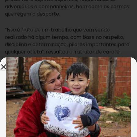
adversários e companheiros, bem como as normas
que regem o desporte.
“Isso é fruto de um trabalho que vem sendo
realizado há algum tempo, com base no respeito,
disciplina e determinação, pilares importantes para
qualquer atleta”, ressaltou o instrutor de caratê.
As ações esportivas realizadas pela LBV têm como
base a linha educacional criada pelo educador Paiva
Netto. A inovadora proposta, formada pelas
Pedagogias do Afeto e do Cidadão Ecumênico
, é
aplicada, com sucesso, nas Escolas e Centros
Comunitários de Assistência Social da Entidade. Ela
busca o desenvolvimento integral dos atendidos,
formando “Cérebro e Coração.”
Colhendo os frutos