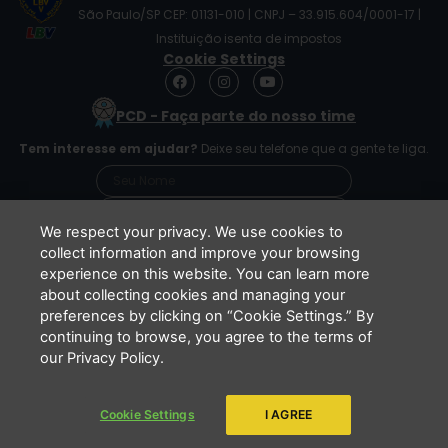
São Paulo/SP CEP: 01131-010 | CNPJ – 33.915.604/0001-17 |
Instituição isenta de impostos
Cookie Settings
F
I
Y
a
n
o
c
s
u
PCD - Faça parte do nosso time
e
t
t
b
a
u
Tem interesse em ajudar?
Deixe seu telefone que a gente te liga.
o
g
b
o
r
e
k
a
m
We respect your privacy. We use cookies to
collect information and improve your browsing
experience on this website. You can learn more
Li e concordo que minhas informações serão
about collecting cookies and managing your
tratadas de acordo com o
Aviso de Privacidade
preferences by clicking on “Cookie Settings.” By
da LBV
continuing to browse, you agree to the terms of
ENVIAR
our Privacy Policy.
Cookie Settings
I AGREE
Copyright 2026 - LBV - Legião da Boa Vontade. Todos os direitos
reservados.