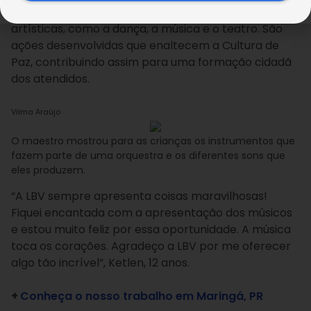
contato com diversas manifestações culturais e
artísticas, como a dança, a música e o teatro. São
ações desenvolvidas que enaltecem a Cultura de
Paz, contribuindo assim para uma formação cidadã
dos atendidos.
Vilma Araújo
O maestro mostrou para as crianças os instrumentos que
fazem parte de uma orquestra e os diferentes sons que
eles produzem.
“A LBV sempre apresenta coisas maravilhosas!
Fiquei encantada com a apresentação dos músicos
e estou muito feliz por essa oportunidade. A música
toca os corações. Agradeço a LBV por me oferecer
algo tão incrível”, Ketlen, 12 anos.
+
Conheça o nosso trabalho em Maringá, PR