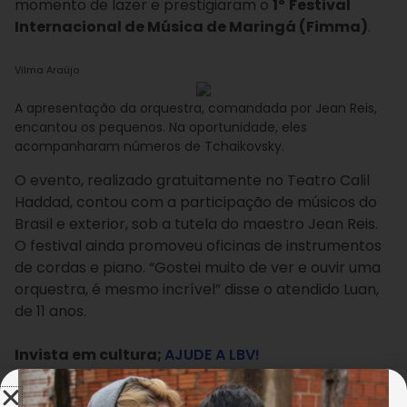
momento de lazer e prestigiaram o
1º
Festival
Internacional de Música de Maringá (Fimma)
.
Vilma Araújo
A apresentação da orquestra, comandada por Jean Reis,
encantou os pequenos. Na oportunidade, eles
acompanharam números de Tchaikovsky.
O evento, realizado gratuitamente no Teatro Calil
Haddad, contou com a participação de músicos do
Brasil e exterior, sob a tutela do maestro Jean Reis.
O festival ainda promoveu oficinas de instrumentos
de cordas e piano. “Gostei muito de ver e ouvir uma
orquestra, é mesmo incrível” disse o atendido Luan,
de 11 anos.
Invista em cultura;
AJUDE A LBV!
Ao final da apresentação, o maestro fez questão de