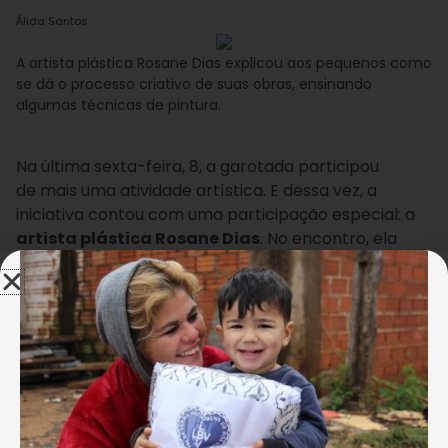
Álida Santos
A artista plástica Rosane Dias explicou aos pequenos como
se dá o processo criativo de suas obras, ensinando
algumas técnicas de pintura.
Na última sexta-feira, 8, a garotada participou
de mais uma atividade artística. E dessa vez, a
iniciativa contou com uma participação especial: a
artista plástica Rosane Dias
. No encontro, ela
explicou aos pequenos o processo de criação de
suas obras e apresentou algumas técnicas de
pintura.
+
Por uma educação integral: conheça a nossa
proposta pedagógica