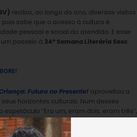
BV)
realiza, ao longo do ano, diversas visitas
s, pois sabe que o acesso à cultura é
idade pessoal e social do a
tendido. E esse
m um passeio à
34ª Semana Literária Sesc
BORE!
Criança: Futuro no Presente!
aproveitou a
eus horizontes culturais. Num desses
petáculo “Era um, eram dois, eram três”,
nturas de três ratinhos, disseminando valore
o. “Fiquei emocionado com a amizade e o