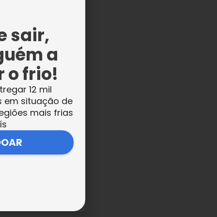
 sair,
guém a
 o frio!
tregar 12 mil
s em situação de
egiões mais frias
ís
DOAR
 a