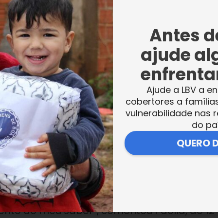
e o pequeno Lucas Roberto, de 7 anos.
Antes de
ajude al
enfrentar
tórias do livro Exercícios de ser criança, do autor
Ajude a LBV a en
cobertores a família
tadora de histórias Raquel Menegazzo.
vulnerabilidade nas r
do pa
rgulharam no mundo dos contos de fada e
QUERO 
nistrada por Raquel Menegazzo. Ela realizou
a”, de Manoel de Barros — autor homenageado
os lúdicos e pedagógicos a fim de tornar a
em participar da LBV, pois, sempre me
nto do meu saber”, comentou Paolla, de 12