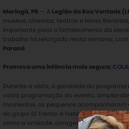
Maringá, PR
— A
Legião da Boa Vontade (L
museus, cinemas, teatros e feiras literária
importante para o fortalecimento da ident
trabalho foi reforçado nesta semana, co
Paraná
.
Promova uma infância mais segura;
COLA
Durante a visita, a garotada do programa
vasta programação do evento, ampliando s
momentos, os pequenos acompanharam o es
do grupo Di Trento. A história conta as ave
como a amizade, coragem e a determinaçã