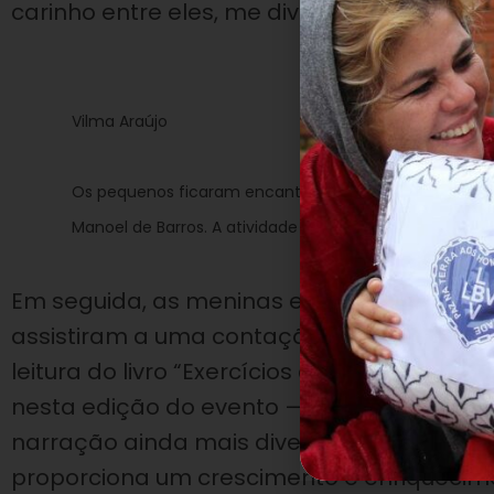
carinho entre eles, me diverti muito”, diss
Vilma Araújo
Os pequenos ficaram encantados com a contação de his
Manoel de Barros. A atividade foi ministrada pela con
Em seguida, as meninas e os meninos me
assistiram a uma contação de histórias mi
leitura do livro “Exercícios de ser crianç
nesta edição do evento —, utilizando objet
narração ainda mais divertida. “Sou feliz 
proporciona um crescimento e enriquecime