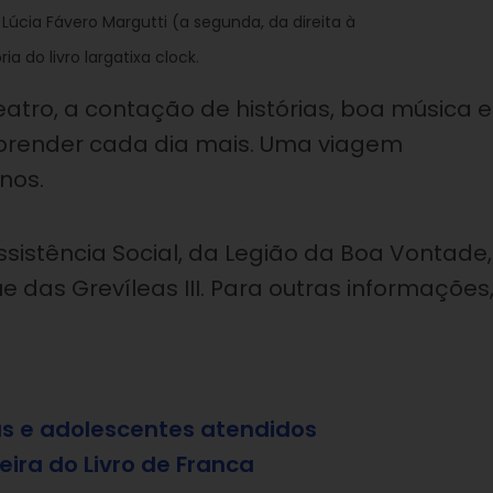
 Lúcia Fávero Margutti (a segunda, da direita à
 do livro largatixa clock.
 teatro, a contação de histórias, boa música e
e aprender cada dia mais. Uma viagem
anos.
sistência Social, da Legião da Boa Vontade,
e das Grevíleas III. Para outras informações
as e adolescentes atendidos
eira do Livro de Franca