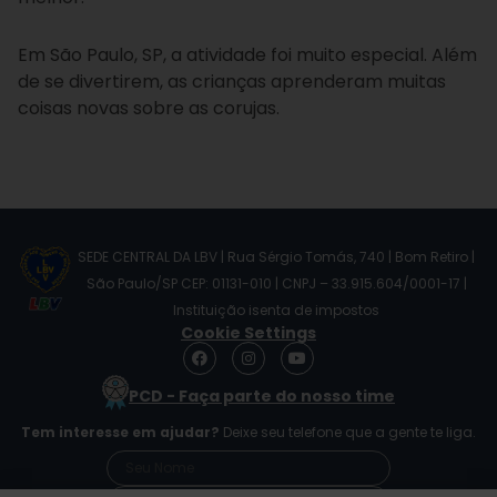
Em São Paulo, SP, a atividade foi muito especial. Além
de se divertirem, as crianças aprenderam muitas
coisas novas sobre as corujas.
SEDE CENTRAL DA LBV | Rua Sérgio Tomás, 740 | Bom Retiro |
São Paulo/SP CEP: 01131-010 | CNPJ – 33.915.604/0001-17 |
Instituição isenta de impostos
Cookie Settings
F
I
Y
a
n
o
c
s
u
PCD - Faça parte do nosso time
e
t
t
b
a
u
Tem interesse em ajudar?
Deixe seu telefone que a gente te liga.
o
g
b
o
r
e
k
a
m