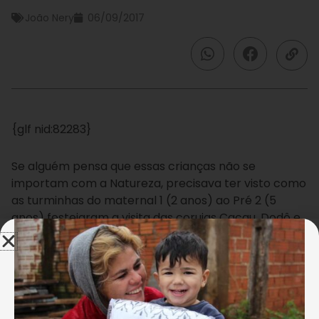
João Nery
06/09/2017
{glf nid:82283}
Se alguém pensa que essas crianças não se
importam com a Natureza, precisava ter visto como
as turminhas do maternal 1 (2 anos) ao Pré 2 (5
anos) festejaram a visita das corujas Cacau, Dodô e
Fly. Opa, vamos explicar: os fotógrafos de animais e
educadores ambientalistas Zoraide Braz e Wagner
Ávila, da Animal Legal, agência especializada em
fotos, treinamentos e assessoria de animais para
publicidade e eventos, trouxeram as aves para uma