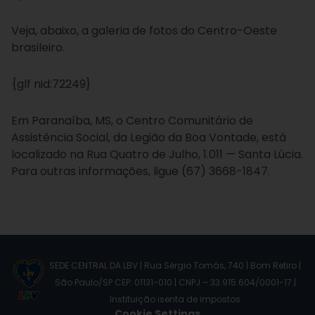
Veja, abaixo, a galeria de fotos do Centro-Oeste
brasileiro.
{glf nid:72249}
Em Paranaíba, MS, o Centro Comunitário de
Assistência Social, da Legião da Boa Vontade, está
localizado na Rua Quatro de Julho, 1.011 — Santa Lúcia.
Para outras informações, ligue (67) 3668-1847.
SEDE CENTRAL DA LBV | Rua Sérgio Tomás, 740 | Bom Retiro |
São Paulo/SP CEP: 01131-010 | CNPJ – 33.915.604/0001-17 |
Instituição isenta de impostos
Cookie Settings