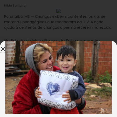
Nilda Santana
Paranaíba, MS — Crianças exibem, contentes, os kits de
materiais pedagógicos que receberam da LBV. A ação
ajudará centenas de crianças a permanecerem na escola.
No Estado do Mato Grosso do Sul, a campanha
beneficiará as cidades de Campo Grande,
Paranaíba, Dourados (Aldeia Indígena Bororó) e
Aquidauana (Aldeia Indígena Ipegue). Com a
campanha, a Entidade complementa o trabalho
realizado em suas unidades de atendimento, onde
oferece o apoio necessário para que crianças e
adolescentes possam efetivar o aprendizado com
qualidade, longe das ruas ou do isolamento.
Nilda Santana
Paranaíba, MS — Mais de 17 mil crianças e adolescentes de