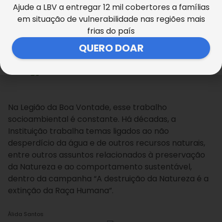
porque a gente aprende como cuidar do meio
Ajude a LBV a entregar 12 mil cobertores a famílias
ambiente da maneira correta, a LBV mostra e abre
em situação de vulnerabilidade nas regiões mais
seus olhos para você entender mais essas coisas”.
frias do país
Parabéns, Ana Lívia!
QUERO DOAR
Álida Santos
Na Legião da Boa Vontade, esse trabalho
socioambiental é constante. Há décadas, a
Instituição trabalha temas ligados ao não
desperdício da água e de outros recursos naturais,
entre outros assuntos relacionados à preservação
da Natureza e ao comportamento sustentável,
dentro da campanha “A destruição da Natureza é a
extinção da Raça Humana”.
Álida Santos