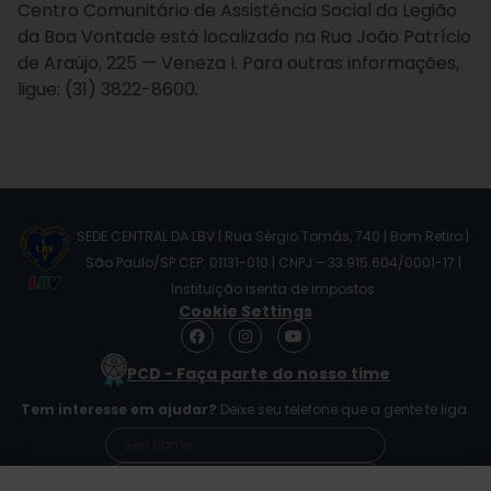
Centro Comunitário de Assistência Social da Legião
da Boa Vontade está localizado na Rua João Patrício
de Araújo, 225 — Veneza I. Para outras informações,
ligue: (31) 3822-8600.
SEDE CENTRAL DA LBV | Rua Sérgio Tomás, 740 | Bom Retiro |
São Paulo/SP CEP: 01131-010 | CNPJ – 33.915.604/0001-17 |
Instituição isenta de impostos
Cookie Settings
F
I
Y
a
n
o
c
s
u
PCD - Faça parte do nosso time
e
t
t
b
a
u
Tem interesse em ajudar?
Deixe seu telefone que a gente te liga.
o
g
b
o
r
e
k
a
m