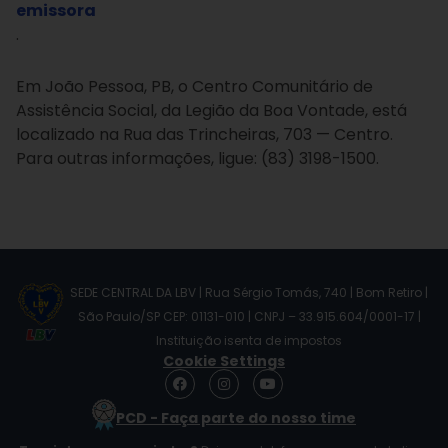
emissora
.
Em João Pessoa, PB, o Centro Comunitário de
Assistência Social, da Legião da Boa Vontade, está
localizado na Rua das Trincheiras, 703 — Centro.
Para outras informações, ligue: (83) 3198-1500.
SEDE CENTRAL DA LBV | Rua Sérgio Tomás, 740 | Bom Retiro |
São Paulo/SP CEP: 01131-010 | CNPJ – 33.915.604/0001-17 |
Instituição isenta de impostos
Cookie Settings
F
I
Y
a
n
o
c
s
u
PCD - Faça parte do nosso time
e
t
t
b
a
u