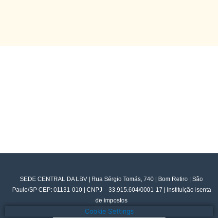
SEDE CENTRAL DA LBV | Rua Sérgio Tomás, 740 | Bom Retiro | São
Paulo/SP CEP: 01131-010 | CNPJ – 33.915.604/0001-17 | Instituição isenta
de impostos
Cookie Settings