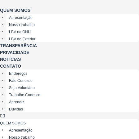
Ir
para
QUEM SOMOS
o
Apresentação
conteúdo
Nosso trabalho
LBV na ONU
LBV do Exterior
TRANSPARÊNCIA
PRIVACIDADE
NOTÍCIAS
CONTATO
Endereços
Fale Conosco
Seja Voluntário
Trabalhe Conosco
Aprendiz
Dúvidas
QUEM SOMOS
Apresentação
Nosso trabalho