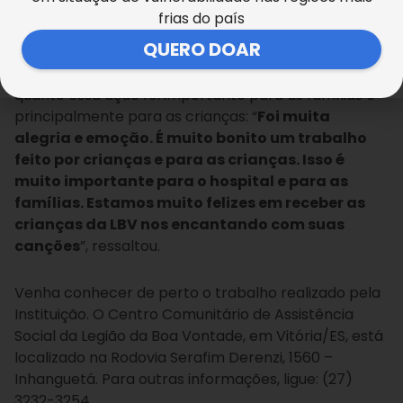
entregaram a cada criança um bloquinho com
frias do país
desenhos para colorir e lápis de cor. A
QUERO DOAR
coordenadora do Serviço Social do Hospital, Regina
Furtado Lima, agradeceu o carinho da LBV e disse o
quanto essa ação foi importante para as famílias e
principalmente para as crianças: “
Foi muita
alegria e emoção. É muito bonito um trabalho
feito por crianças e para as crianças. Isso é
muito importante para o hospital e para as
famílias. Estamos muito felizes em receber as
crianças da LBV nos encantando com suas
canções
”, ressaltou.
Venha conhecer de perto o trabalho realizado pela
Instituição. O Centro Comunitário de Assistência
Social da Legião da Boa Vontade, em Vitória/ES, está
localizado na Rodovia Serafim Derenzi, 1560 –
Inhanguetá. Para outras informações, ligue: (27)
3232-3254.