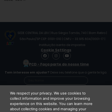
SEDE CENTRAL DA LBV | Rua Sérgio Tomás, 740 | Bom Retiro |
São Paulo/SP CEP: 01131-010 | CNPJ – 33.915.604/0001-17 |
Instituição isenta de impostos
Cookie Settings
F
I
Y
a
n
o
c
s
u
PCD - Faça parte do nosso time
e
t
t
b
a
u
Tem interesse em ajudar?
Deixe seu telefone que a gente te liga.
o
g
b
o
r
e
k
a
m
We respect your privacy. We use cookies to
collect information and improve your browsing
experience on this website. You can learn more
Li e concordo que minhas informações serão
about collecting cookies and managing your
tratadas de acordo com o
Aviso de Privacidade