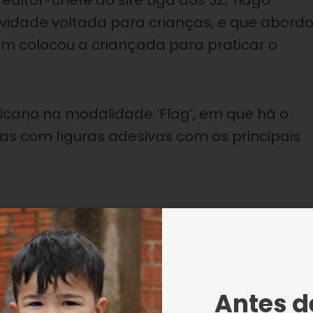
ditor-chefe do site Liga dos 32, Tiago
ividade voltada para crianças, e que abord
ém colocou a criançada para praticar o
icano na modalidade ‘Flag’, em que há o
as com figuras adesivas com os principais
de apresentar mais uma modalidade esporti
Antes de
 esporte, que pode despertar talentos.