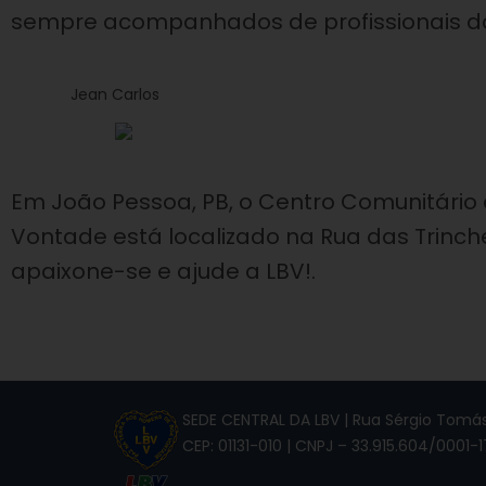
sempre acompanhados de profissionais d
Jean Carlos
Em João Pessoa, PB, o Centro Comunitário 
Vontade está localizado na Rua das Trinchei
apaixone-se e ajude a LBV!.
SEDE CENTRAL DA LBV | Rua Sérgio Tomás,
CEP: 01131-010 | CNPJ – 33.915.604/0001-1