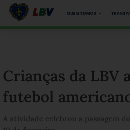
Ir
para
QUEM SOMOS
TRANSPA
o
conteúdo
Crianças da LBV 
futebol american
A atividade celebrou a passagem d