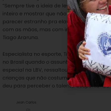
“Sempre tive a ideia de levar o futebol am
inteiro e mostrar que não é um esporte de v
parecer estranho pra elas porque é um un
com as mãos, mas com interesse se torna f
Tiago Araruna.
Especialista no esporte, Tiago é um dos f
no Brasil quando o assunto é futebol ame
especial na LBV, ressaltou: “Hoje foi uma 
crianças que não costumam praticar. A ge
deu para perceber o talento despertando 
Jean Carlos