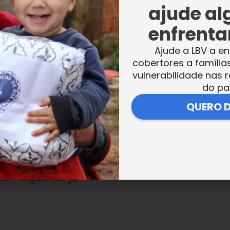
ajude al
ericano cada vez mais para pessoas no Brasi
iolência, é muito mais de inteligência. Pode
enfrentar
iverso completamente novo, por ser futebol
Ajude a LBV a en
ácil entender todas as regras”, explicou
cobertores a família
vulnerabilidade nas r
do pa
QUERO 
undadores do
site Liga dos 32
, que é referênci
ricano e NFL. Empolgado com a atividade
oportunidade única de trazer o esporte para
nte acaba enxergando nelas o interesse e
em algumas já”.