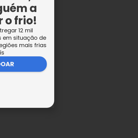
guém a
l
 o frio!
tregar 12 mil
s em situação de
egiões mais frias
ís
DOAR
a