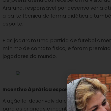
Os jovens atendidos receberam a visita do e
Araruna, responsável por desenvolver a at
a parte técnica de forma didática e tamb
esporte.
Elas jogaram uma partida de futebol amer
mínimo de contato físico, e foram premiad
jogadores do mundo.
Incentivo à prática esportiva
A ação foi desenvolvida com a intenção 
para as crianças e incentivar a prática do