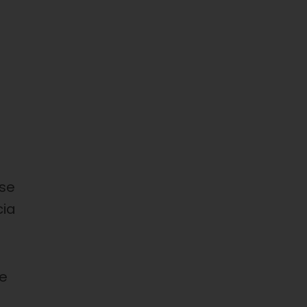
 se
cia
de