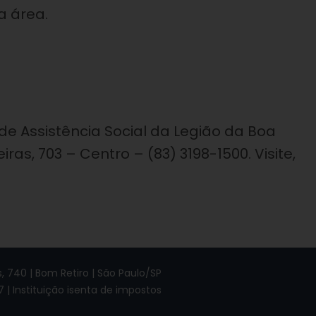
a área.
de Assistência Social da Legião da Boa
ras, 703 – Centro – (83) 3198-1500. Visite,
 740 | Bom Retiro | São Paulo/SP
7 | Instituição isenta de impostos