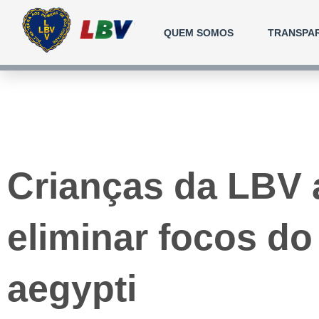
Ir
para
QUEM SOMOS
TRANSPA
o
conteúdo
Crianças da LBV
eliminar focos d
aegypti