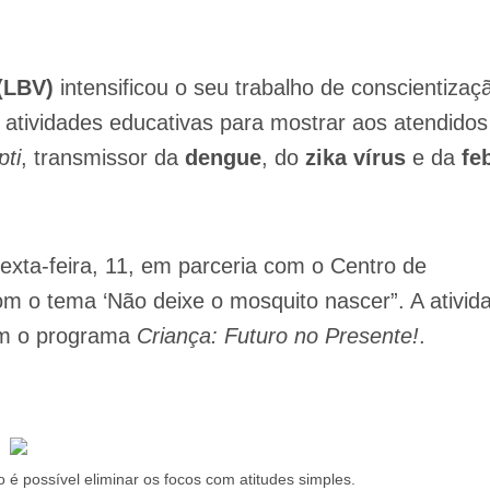
(LBV)
intensificou o seu trabalho de conscientizaç
e atividades educativas para mostrar aos atendidos
ti
, transmissor da
dengue
, do
zika vírus
e da
fe
 sexta-feira, 11, em parceria com o Centro de
om o tema ‘Não deixe o mosquito nascer”. A ativid
ram o programa
Criança: Futuro no Presente!
.
 possível eliminar os focos com atitudes simples.