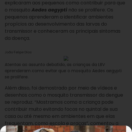
explicaram aos pequenos como contribuir para que
o mosquito
Aedes aegypti
não se prolifere. Os
pequenos aprenderam a identificar ambientes
propícios ao desenvolvimento das larvas do
transmissor e conheceram os principais sintomas
da doença.
João Felipe Dias
Atentas ao assunto debatido, as crianças da LBV
aprenderam como evitar que o mosquito Aedes aegypti
se prolifere.
Além disso, foi demostrado por meio de vídeos e
desenhos como o mosquito transmissor da dengue
se reproduz. “Mostramos como a criança pode
contribuir muito evitando focos no quintal de sua
casa ou até mesmo em ambientes em que elas
frequentam, como escola e praças”, comentou a
enfermeira Natasha Pereira.