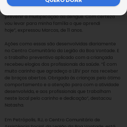
um folheto ilustrativo sobre o assusto. “Achei muito
interessante o folheto que ganhei, explicando como
prevenir a multiplicação da dengue. Com certeza
vou levar para minha família o que aprendi
hoje”, expressou Marcos, de 11 anos.
Ações como essas são desenvolvidas diariamente
no Centro Comunitário da Legião da Boa Vontade. E
o trabalho preventivo aplicado com a criançada
recebeu elogios dos profissionais da saúde. “É com
muito carinho que agradeço a LBV por nos receber
de braços abertos. Obrigada às crianças pelo ótimo
comportamento e a atenção para com a atividade
desenvolvida, e aos profissionais que trabalham
neste local pelo carinho e dedicação”, destacou
Natasha.
Em Petrópolis, RJ, o Centro Comunitário de
Assistência Social, da Legião da Boa Vontade, está