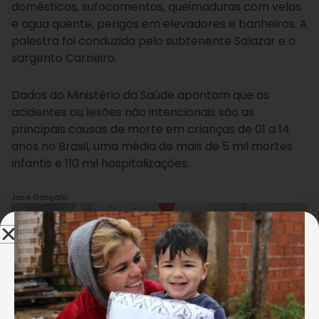
domésticos, sufocamentos, queimaduras com velas
e agua quente, perigos em elevadores e banheiros. A
palestra foi conduzida pelo subtenente Salazar e o
sargento Carneiro.
Dados do Ministério da Saúde apontam que os
acidentes ou lesões não intencionais são as
principais causas de morte em crianças de 01 a 14
anos no Brasil, uma média de mais de 5 mil mortes
infantis e 110 mil hospitalizações.
José Gonçalo