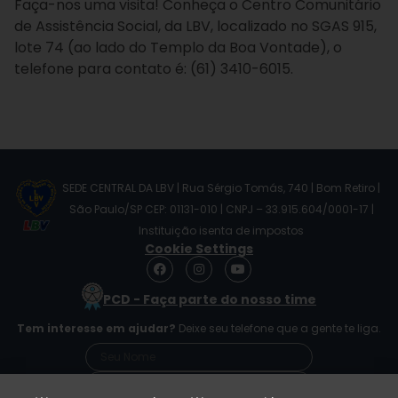
Faça-nos uma visita! Conheça o Centro Comunitário
de Assistência Social, da LBV, localizado no SGAS 915,
lote 74 (ao lado do Templo da Boa Vontade), o
telefone para contato é: (61) 3410-6015.
SEDE CENTRAL DA LBV | Rua Sérgio Tomás, 740 | Bom Retiro |
São Paulo/SP CEP: 01131-010 | CNPJ – 33.915.604/0001-17 |
Instituição isenta de impostos
Cookie Settings
F
I
Y
a
n
o
c
s
u
PCD - Faça parte do nosso time
e
t
t
b
a
u
Tem interesse em ajudar?
Deixe seu telefone que a gente te liga.
o
g
b
o
r
e
k
a
m